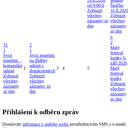
29.8.2026
Milana
od 9:00 h
Špačka
Zobrazit
31.8.202
všechny
Zobrazit
záznamy ze
všechny
dne
záznamy
ze dne
6
2
31
2
Malý
1
1
festival
Svoz
Svoz popelnic
loutky 6.
popelnic -
na tříděný
září 2026
komunální
odpad v
1
3
4
5
Malý
odpad
domácnostech
festival
Zobrazit
Zobrazit
loutky
všechny
všechny
Zobrazit
záznamy
záznamy ze
všechny
ze dne
dne
záznamy
ze dne
Přihlášení k odběru zpráv
Dostávejte
informace z našeho webu
prostřednictvím SMS a e-mailů