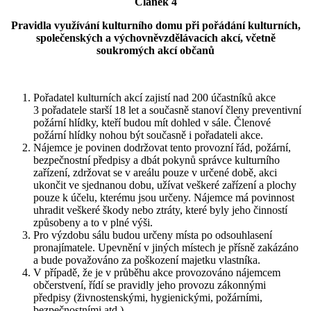
Článek 4
Pravidla využívání kulturního domu při pořádání kulturních,
společenských a výchovněvzdělávacích akcí, včetně
soukromých akcí občanů
Pořadatel kulturních akcí zajistí nad 200 účastníků akce
3 pořadatele starší 18 let a současně stanoví členy preventivní
požární hlídky, kteří budou mít dohled v sále. Členové
požární hlídky nohou být současně i pořadateli akce.
Nájemce je povinen dodržovat tento provozní řád, požární,
bezpečnostní předpisy a dbát pokynů správce kulturního
zařízení, zdržovat se v areálu pouze v určené době, akci
ukončit ve sjednanou dobu, užívat veškeré zařízení a plochy
pouze k účelu, kterému jsou určeny. Nájemce má povinnost
uhradit veškeré škody nebo ztráty, které byly jeho činností
způsobeny a to v plné výši.
Pro výzdobu sálu budou určeny místa po odsouhlasení
pronajímatele. Upevnění v jiných místech je přísně zakázáno
a bude považováno za poškození majetku vlastníka.
V případě, že je v průběhu akce provozováno nájemcem
občerstvení, řídí se pravidly jeho provozu zákonnými
předpisy (živnostenskými, hygienickými, požárními,
bezpečnostními atd.)