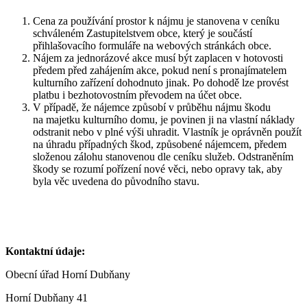
Cena za používání prostor k nájmu je stanovena v ceníku
schváleném Zastupitelstvem obce, který je součástí
přihlašovacího formuláře na webových stránkách obce.
Nájem za jednorázové akce musí být zaplacen v hotovosti
předem před zahájením akce, pokud není s pronajímatelem
kulturního zařízení dohodnuto jinak. Po dohodě lze provést
platbu i bezhotovostním převodem na účet obce.
V případě, že nájemce způsobí v průběhu nájmu škodu
na majetku kulturního domu, je povinen ji na vlastní náklady
odstranit nebo v plné výši uhradit. Vlastník je oprávněn použít
na úhradu případných škod, způsobené nájemcem, předem
složenou zálohu stanovenou dle ceníku služeb. Odstraněním
škody se rozumí pořízení nové věci, nebo opravy tak, aby
byla věc uvedena do původního stavu.
Kontaktní údaje:
Obecní úřad Horní Dubňany
Horní Dubňany 41