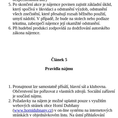
Po skončení akce je nájemce povinen zajistit základní úklid,
který spočívá v likvidaci a odstranění výzdob, odstranění
všech znečistění, které přesahují rozsah běžného použití,
umytí nádobí. V případě, že bude na stolech nebo podlaze
tekutina, zabezpečí nájemce její okamžité odstranění.
Při hudební produkci zodpovídá za dodržování autorského
zákona nájemce.
Článek 5
Pravidla nájmu
Pronajmout lze samostatně přísálí, hlavní sál a klubovna.
Občerstvení lze pořizovat z vlastních zdrojů. Sociální zařízení
je součástí nájmu.
Požadavky na nájem je možné uplatnit pouze s využitím
webových stránek obce Horní Dubňany
(
www.hornidubnany.cz
) v on-line systému na internetových
stránkách v objednávkovém listu. Na ústní přihlašování