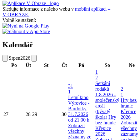
Sledujte informace z našeho webu v
mobilní aplikaci –
V OBRAZE.
Volně ke stažení:
Kalendář
Srpen
2026
Po
Út
St
Čt
Pá
So
Ne
1
2
Setkání
31
rodáků
2
1
1.8.2026 -
1
Letní kino
společenský
Hry bez
Výrovice -
areál
hranic
Bardotky
(bývalý
Křepice
27
28
29
30
31.7.2026
škola)
Hry
2026
od 21:00 h
bez hranic
Zobrazit
Zobrazit
Křepice
všechny
všechny
2026
záznamy
záznamy ze
Zobrazit
ze dne