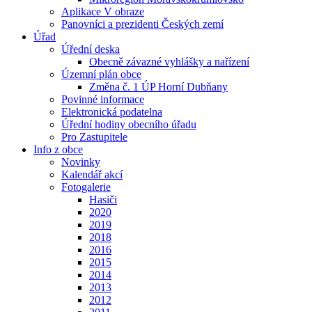
Aplikace V obraze
Panovníci a prezidenti Českých zemí
Úřad
Úřední deska
Obecně závazné vyhlášky a nařízení
Územní plán obce
Změna č. 1 ÚP Horní Dubňany
Povinné informace
Elektronická podatelna
Úřední hodiny obecního úřadu
Pro Zastupitele
Info z obce
Novinky
Kalendář akcí
Fotogalerie
Hasiči
2020
2019
2018
2016
2015
2014
2013
2012