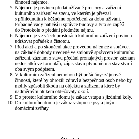
činností nájemce.
Nájemce je povinen předat užívané prostory a zařízení
kulturního zařízení ve stavu, ve kterém je převzal
s přihlédnutím k běžnému opotřebení za dobu užívání.
Případné vady nahlásí u správce budovy a tyto se zapíší
do Protokolu o předání předmětu nájmu.
Nájemce je ve všech prostorách kulturního zařízení povinen
udržovat pořádek a čistotou.
Před akcí a po skončení akce provedou nájemce a správce,
na základě dohody uvedené ve smlouvě správcem kulturního
zařízení, záznam o stavu předání pronajatých prostor, záznam
nedostatků ve formuláři, zápis stavu plynoměru a stav stvrdí
oba svým podpisem.
V kulturním zařízení nemohou být pořádány: zájmové
činnosti, které by ohrozili zdraví a bezpečnost osob nebo by
mohly způsobit škodu na objektu a zařízení a které by
nadměrným hlukem obtěžovaly okolí.
Do prostor kulturního domu je zákaz vstupu s jízdními koly.
Do kulturního domu je zákaz vstupu se psy a jinými
domácími zvířaty.