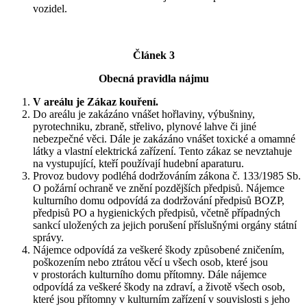
vozidel.
Článek 3
Obecná pravidla nájmu
V areálu je Zákaz kouření.
Do areálu je zakázáno vnášet hořlaviny, výbušniny,
pyrotechniku, zbraně, střelivo, plynové lahve či jiné
nebezpečné věci. Dále je zakázáno vnášet toxické a omamné
látky a vlastní elektrická zařízení. Tento zákaz se nevztahuje
na vystupující, kteří používají hudební aparaturu.
Provoz budovy podléhá dodržováním zákona č. 133/1985 Sb.
O požární ochraně ve znění pozdějších předpisů. Nájemce
kulturního domu odpovídá za dodržování předpisů BOZP,
předpisů PO a hygienických předpisů, včetně případných
sankcí uložených za jejich porušení příslušnými orgány státní
správy.
Nájemce odpovídá za veškeré škody způsobené zničením,
poškozením nebo ztrátou věcí u všech osob, které jsou
v prostorách kulturního domu přítomny. Dále nájemce
odpovídá za veškeré škody na zdraví, a životě všech osob,
které jsou přítomny v kulturním zařízení v souvislosti s jeho