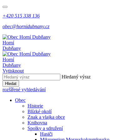
+420 515 338 136
obec@hornidubnany.cz
Horní
Dubňany
Horní
Dubňany
Vytisknout
Hledaný výraz
Hledat
rozšířené vyhledávání
Obec
Historie
Blízké okolí
Znak a vlajka obce
Knihovna
Spolky a sdružení
Hasiči
Mikroregion Moravskokrumlovsko