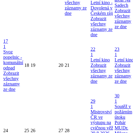
všechny
Letní kino -
Sadech
záznamy ze
Dovolená v
Zobrazit
dne
Českém ráji
všechny
Zobrazit
záznamy
všechny
ze dne
záznamy ze
dne
17
1
22
23
Svoz
1
1
popelnic -
Letní kino
Letní kin
komunální
18
19
20
21
Zobrazit
Zobrazit
odpad
všechny
všechny
Zobrazit
záznamy ze
záznamy
všechny
dne
ze dne
záznamy
ze dne
30
29
1
1
Soutěž v
Mistrovství
požárním
ČR ve
útoku
výstupu na
Pohár
cvičnou věž
MUDr.
24
25
26
27
28