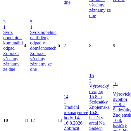
dne
všechny
záznamy ze
dne
3
5
1
1
Svoz
Svoz popelnic
popelnic -
na tříděný
komunální
odpad v
4
6
7
8
9
odpad
domácnostech
Zobrazit
Zobrazit
všechny
všechny
záznamy
záznamy ze
ze dne
dne
15
2
16
Výrovický
1
dvojboj
Výrovick
14
15.8. a
dvojboj
1
Šedesátky
15.8. a
Tradiční
Znojemska
Šedesátk
rozmarýnové
16.8.
Znojems
hody 14-
hasičký
10
11
12
13
16.8.
16.8.2026
areál Na
hasičký
Zobrazit
Sadech
areál Na