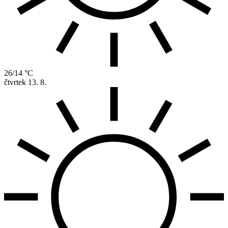
26/14 °C
čtvrtek
13. 8.