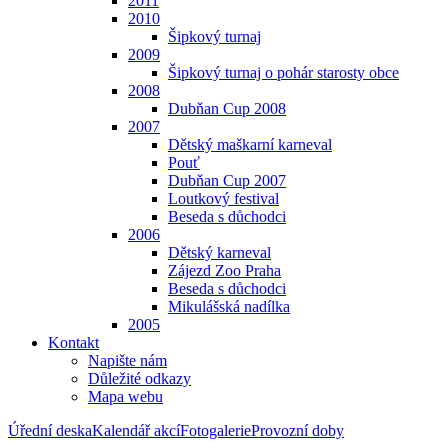
2011
2010
Šipkový turnaj
2009
Šipkový turnaj o pohár starosty obce
2008
Dubňan Cup 2008
2007
Dětský maškarní karneval
Pouť
Dubňan Cup 2007
Loutkový festival
Beseda s důchodci
2006
Dětský karneval
Zájezd Zoo Praha
Beseda s důchodci
Mikulášská nadílka
2005
Kontakt
Napište nám
Důležité odkazy
Mapa webu
Úřední deska
Kalendář akcí
Fotogalerie
Provozní doby