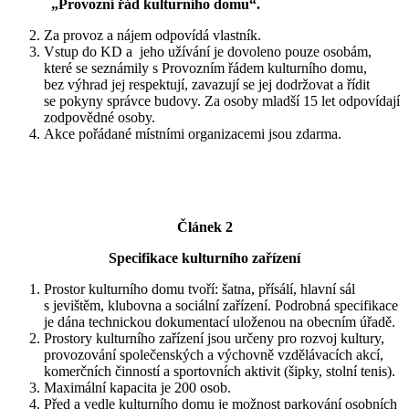
„Provozní řád kulturního domu“.
Za provoz a nájem odpovídá vlastník.
Vstup do KD a jeho užívání je dovoleno pouze osobám,
které se seznámily s Provozním řádem kulturního domu,
bez výhrad jej respektují, zavazují se jej dodržovat a řídit
se pokyny správce budovy. Za osoby mladší 15 let odpovídají
zodpovědné osoby.
Akce pořádané místními organizacemi jsou zdarma.
Článek 2
Specifikace kulturního zařízení
Prostor kulturního domu tvoří: šatna, přísálí, hlavní sál
s jevištěm, klubovna a sociální zařízení. Podrobná specifikace
je dána technickou dokumentací uloženou na obecním úřadě.
Prostory kulturního zařízení jsou určeny pro rozvoj kultury,
provozování společenských a výchovně vzdělávacích akcí,
komerčních činností a sportovních aktivit (šipky, stolní tenis).
Maximální kapacita je 200 osob.
Před a vedle kulturního domu je možnost parkování osobních