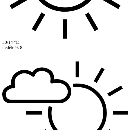
30/14 °C
neděle
9. 8.