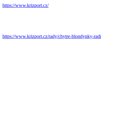
https://www.krizport.cz/
https://www.krizport.cz/rady/chytre-blondynky-radi