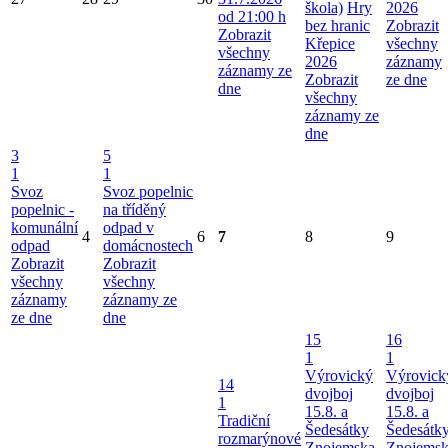
škola)
Hry
2026
od 21:00 h
bez hranic
Zobrazit
Zobrazit
Křepice
všechny
všechny
2026
záznamy
záznamy ze
Zobrazit
ze dne
dne
všechny
záznamy ze
dne
3
5
1
1
Svoz
Svoz popelnic
popelnic -
na tříděný
komunální
odpad v
4
6
7
8
9
odpad
domácnostech
Zobrazit
Zobrazit
všechny
všechny
záznamy
záznamy ze
ze dne
dne
15
16
1
1
Výrovický
Výrovick
14
dvojboj
dvojboj
1
15.8. a
15.8. a
Tradiční
Šedesátky
Šedesátk
rozmarýnové
Znojemska
Znojems