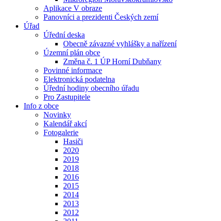
Aplikace V obraze
Panovníci a prezidenti Českých zemí
Úřad
Úřední deska
Obecně závazné vyhlášky a nařízení
Územní plán obce
Změna č. 1 ÚP Horní Dubňany
Povinné informace
Elektronická podatelna
Úřední hodiny obecního úřadu
Pro Zastupitele
Info z obce
Novinky
Kalendář akcí
Fotogalerie
Hasiči
2020
2019
2018
2016
2015
2014
2013
2012