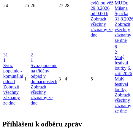
cvičnou věž
MUDr.
24
25
26
27
28
29.8.2026
Milana
od 9:00 h
Špačka
Zobrazit
31.8.202
všechny
Zobrazit
záznamy ze
všechny
dne
záznamy
ze dne
6
2
31
2
Malý
1
1
festival
Svoz
Svoz popelnic
loutky 6.
popelnic -
na tříděný
září 2026
komunální
odpad v
1
3
4
5
Malý
odpad
domácnostech
festival
Zobrazit
Zobrazit
loutky
všechny
všechny
Zobrazit
záznamy
záznamy ze
všechny
ze dne
dne
záznamy
ze dne
Přihlášení k odběru zpráv