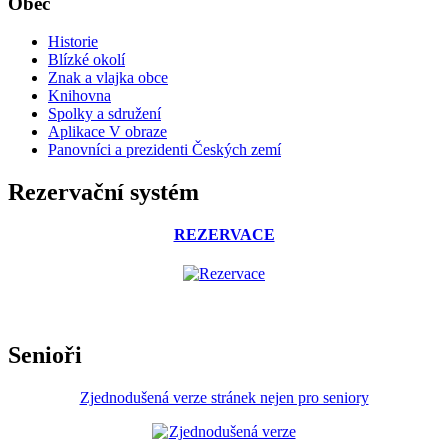
Obec
Historie
Blízké okolí
Znak a vlajka obce
Knihovna
Spolky a sdružení
Aplikace V obraze
Panovníci a prezidenti Českých zemí
Rezervační systém
REZERVACE
Senioři
Zjednodušená verze stránek nejen pro seniory