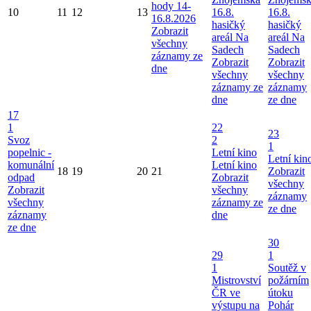
hody 14-
10
11
12
13
16.8.
16.8.
16.8.2026
hasičký
hasičký
Zobrazit
areál Na
areál Na
všechny
Sadech
Sadech
záznamy ze
Zobrazit
Zobrazit
dne
všechny
všechny
záznamy ze
záznamy
dne
ze dne
17
1
22
23
Svoz
2
1
popelnic -
Letní kino
Letní kin
komunální
Letní kino
18
19
20
21
Zobrazit
odpad
Zobrazit
všechny
Zobrazit
všechny
záznamy
všechny
záznamy ze
ze dne
záznamy
dne
ze dne
30
29
1
1
Soutěž v
Mistrovství
požárním
ČR ve
útoku
výstupu na
Pohár