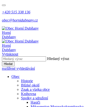
+420 515 338 136
obec@hornidubnany.cz
Horní
Dubňany
Horní
Dubňany
Vytisknout
Hledaný výraz
Hledat
rozšířené vyhledávání
Obec
Historie
Blízké okolí
Znak a vlajka obce
Knihovna
Spolky a sdružení
Hasiči
Mikroregion Moravskokrumlovsko