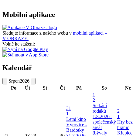
Mobilní aplikace
Sledujte informace z našeho webu v
mobilní aplikaci –
V OBRAZE.
Volně ke stažení:
Kalendář
Srpen
2026
Po
Út
St
Čt
Pá
So
Ne
1
2
Setkání
31
rodáků
2
1
1.8.2026 -
1
Letní kino
společenský
Hry bez
Výrovice -
areál
hranic
Bardotky
(bývalý
Křepice
27
28
29
30
31.7.2026