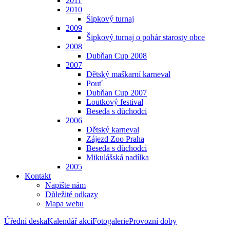
2011
2010
Šipkový turnaj
2009
Šipkový turnaj o pohár starosty obce
2008
Dubňan Cup 2008
2007
Dětský maškarní karneval
Pouť
Dubňan Cup 2007
Loutkový festival
Beseda s důchodci
2006
Dětský karneval
Zájezd Zoo Praha
Beseda s důchodci
Mikulášská nadílka
2005
Kontakt
Napište nám
Důležité odkazy
Mapa webu
Úřední deska
Kalendář akcí
Fotogalerie
Provozní doby