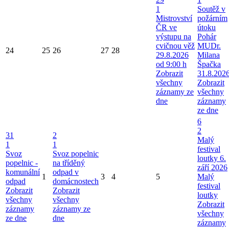
1
Soutěž v
Mistrovství
požárním
ČR ve
útoku
výstupu na
Pohár
cvičnou věž
MUDr.
24
25
26
27
28
29.8.2026
Milana
od 9:00 h
Špačka
Zobrazit
31.8.202
všechny
Zobrazit
záznamy ze
všechny
dne
záznamy
ze dne
6
2
31
2
Malý
1
1
festival
Svoz
Svoz popelnic
loutky 6.
popelnic -
na tříděný
září 2026
komunální
odpad v
1
3
4
5
Malý
odpad
domácnostech
festival
Zobrazit
Zobrazit
loutky
všechny
všechny
Zobrazit
záznamy
záznamy ze
všechny
ze dne
dne
záznamy