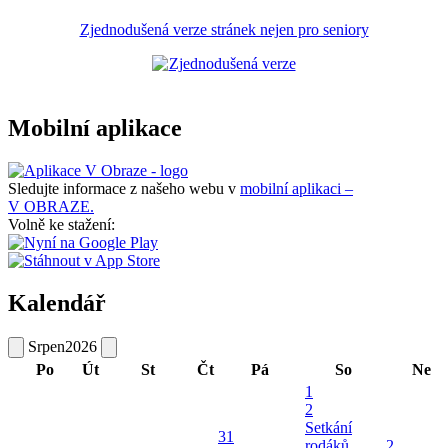
Zjednodušená verze stránek nejen pro seniory
Mobilní aplikace
Sledujte informace z našeho webu v
mobilní aplikaci –
V OBRAZE.
Volně ke stažení:
Kalendář
Srpen
2026
Po
Út
St
Čt
Pá
So
Ne
1
2
Setkání
31
rodáků
2