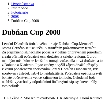
Úvodní stránka
Info z obce
Fotogalerie
2008
Dubňan Cup 2008
Dubňan Cup 2008
Letošní IX.ročník fotbalového turnaje Dubňan Cup-Memoriál
Josefa Černého se uskutečnil v tradičním prázdninovém termínu.
Za příjemného slunečného počasí a v pěkně připraveném přírodním
areálu přivítali pořadatelé osm družstev z celého regionu. Oproti
minulým ročníkům se letošního turnaje zúčastnila nová družstva a to
z Bohutic a Kladerub. I tyto změny a vyšší zájem diváků přispěly
k velmi podařenému sportovnímu dni v Horních Dubňanech, kde
sportovní výsledek nebyl to nejdůležitější. Pořadatelé opět připravili
bohaté občerstvení a velice zajímavou tombolu. Celodenní boje
na hřišti vyvrcholily odpoledními finálovými zápasy, které určily
toto pořadí:
1.
Rakšice 2. Mor.Krumlov/dorost/ 3. Kladeruby 4. Horní Kounice