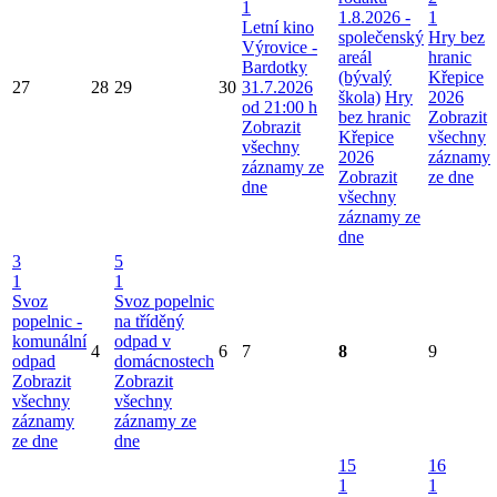
1
1.8.2026 -
1
Letní kino
společenský
Hry bez
Výrovice -
areál
hranic
Bardotky
(bývalý
Křepice
27
28
29
30
31.7.2026
škola)
Hry
2026
od 21:00 h
bez hranic
Zobrazit
Zobrazit
Křepice
všechny
všechny
2026
záznamy
záznamy ze
Zobrazit
ze dne
dne
všechny
záznamy ze
dne
3
5
1
1
Svoz
Svoz popelnic
popelnic -
na tříděný
komunální
odpad v
4
6
7
8
9
odpad
domácnostech
Zobrazit
Zobrazit
všechny
všechny
záznamy
záznamy ze
ze dne
dne
15
16
1
1