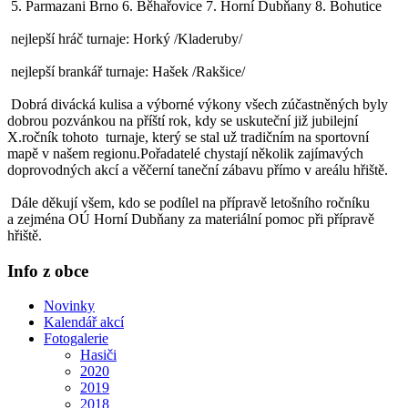
5. Parmazani Brno 6. Běhařovice 7. Horní Dubňany 8. Bohutice
nejlepší hráč turnaje: Horký /Kladeruby/
nejlepší brankář turnaje: Hašek /Rakšice/
Dobrá divácká kulisa a výborné výkony všech zúčastněných byly
dobrou pozvánkou na příští rok, kdy se uskuteční již jubilejní
X.ročník tohoto turnaje, který se stal už tradičním na sportovní
mapě v našem regionu.Pořadatelé chystají několik zajímavých
doprovodných akcí a věčerní taneční zábavu přímo v areálu hřiště.
Dále děkují všem, kdo se podílel na přípravě letošního ročníku
a zejména OÚ Horní Dubňany za materiální pomoc při přípravě
hřiště.
Info z obce
Novinky
Kalendář akcí
Fotogalerie
Hasiči
2020
2019
2018