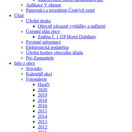
Aplikace V obraze
Panovníci a prezidenti Českých zemí
Úřad
Úřední deska
Obecně závazné vyhlášky a nařízení
Územní plán obce
Změna č. 1 ÚP Horní Dubňany
Povinné informace
Elektronická podatelna
Úřední hodiny obecního úřadu
Pro Zastupitele
Info z obce
Novinky
Kalendář akcí
Fotogalerie
Hasiči
2020
2019
2018
2016
2015
2014
2013
2012