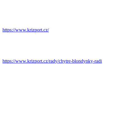
https://www.krizport.cz/
https://www.krizport.cz/rady/chytre-blondynky-radi