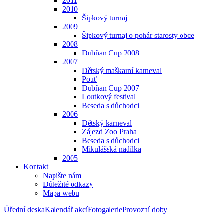
2011
2010
Šipkový turnaj
2009
Šipkový turnaj o pohár starosty obce
2008
Dubňan Cup 2008
2007
Dětský maškarní karneval
Pouť
Dubňan Cup 2007
Loutkový festival
Beseda s důchodci
2006
Dětský karneval
Zájezd Zoo Praha
Beseda s důchodci
Mikulášská nadílka
2005
Kontakt
Napište nám
Důležité odkazy
Mapa webu
Úřední deska
Kalendář akcí
Fotogalerie
Provozní doby