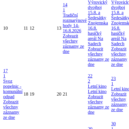
Výrovický
Výrovick
14
dvojboj
dvojboj
1
15.8. a
15.8. a
Tradiční
Šedesátky
Šedesátk
rozmarýnové
Znojemska
Znojems
hody 14-
10
11
12
13
16.8.
16.8.
16.8.2026
hasičký
hasičký
Zobrazit
areál Na
areál Na
všechny
Sadech
Sadech
záznamy ze
Zobrazit
Zobrazit
dne
všechny
všechny
záznamy ze
záznamy
dne
ze dne
17
1
22
23
Svoz
2
1
popelnic -
Letní kino
Letní kin
komunální
Letní kino
18
19
20
21
Zobrazit
odpad
Zobrazit
všechny
Zobrazit
všechny
záznamy
všechny
záznamy ze
ze dne
záznamy
dne
ze dne
30
29
1