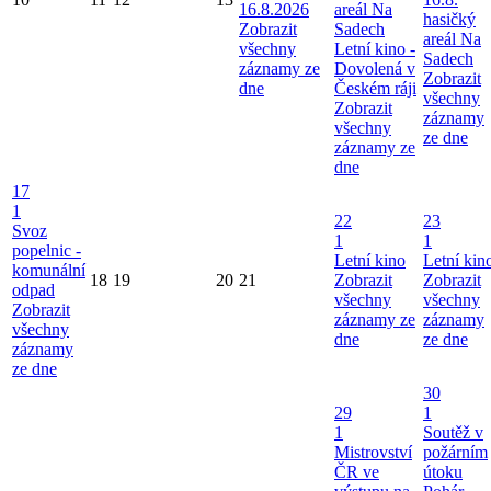
16.8.2026
areál Na
hasičký
Zobrazit
Sadech
areál Na
všechny
Letní kino -
Sadech
záznamy ze
Dovolená v
Zobrazit
dne
Českém ráji
všechny
Zobrazit
záznamy
všechny
ze dne
záznamy ze
dne
17
1
22
23
Svoz
1
1
popelnic -
Letní kino
Letní kin
komunální
18
19
20
21
Zobrazit
Zobrazit
odpad
všechny
všechny
Zobrazit
záznamy ze
záznamy
všechny
dne
ze dne
záznamy
ze dne
30
29
1
1
Soutěž v
Mistrovství
požárním
ČR ve
útoku