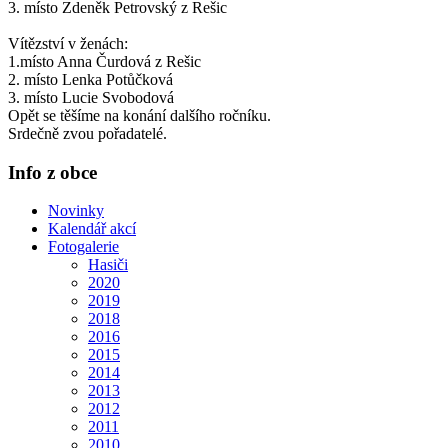
3. místo Zdeněk Petrovský z Rešic
Vítězství v ženách:
1.místo Anna Čurdová z Rešic
2. místo Lenka Potůčková
3. místo Lucie Svobodová
Opět se těšíme na konání dalšího ročníku.
Srdečně zvou pořadatelé.
Info z obce
Novinky
Kalendář akcí
Fotogalerie
Hasiči
2020
2019
2018
2016
2015
2014
2013
2012
2011
2010