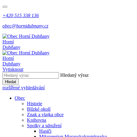
+420 515 338 136
obec@hornidubnany.cz
Horní
Dubňany
Horní
Dubňany
Vytisknout
Hledaný výraz
Hledat
rozšířené vyhledávání
Obec
Historie
Blízké okolí
Znak a vlajka obce
Knihovna
Spolky a sdružení
Hasiči
Mikroregion Moravskokrumlovsko