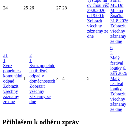
výstupu na
Pohár
cvičnou věž
MUDr.
24
25
26
27
28
29.8.2026
Milana
od 9:00 h
Špačka
Zobrazit
31.8.202
všechny
Zobrazit
záznamy ze
všechny
dne
záznamy
ze dne
6
2
31
2
Malý
1
1
festival
Svoz
Svoz popelnic
loutky 6.
popelnic -
na tříděný
září 2026
komunální
odpad v
1
3
4
5
Malý
odpad
domácnostech
festival
Zobrazit
Zobrazit
loutky
všechny
všechny
Zobrazit
záznamy
záznamy ze
všechny
ze dne
dne
záznamy
ze dne
Přihlášení k odběru zpráv