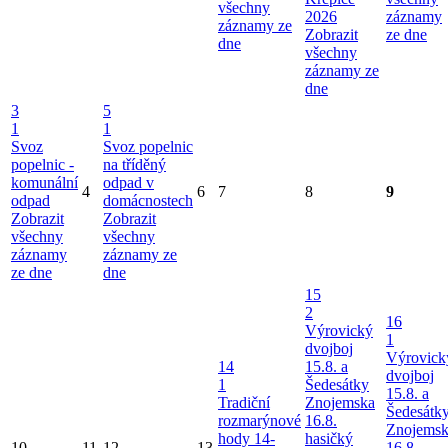
všechny
2026
záznamy
záznamy ze
Zobrazit
ze dne
dne
všechny
záznamy ze
dne
3
5
1
1
Svoz
Svoz popelnic
popelnic -
na tříděný
komunální
odpad v
4
6
7
8
9
odpad
domácnostech
Zobrazit
Zobrazit
všechny
všechny
záznamy
záznamy ze
ze dne
dne
15
2
16
Výrovický
1
dvojboj
Výrovick
14
15.8. a
dvojboj
1
Šedesátky
15.8. a
Tradiční
Znojemska
Šedesátk
rozmarýnové
16.8.
Znojems
hody 14-
hasičký
10
11
12
13
16.8.