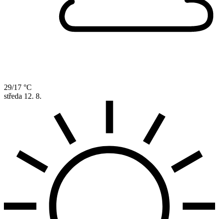
29/17 °C
středa
12. 8.