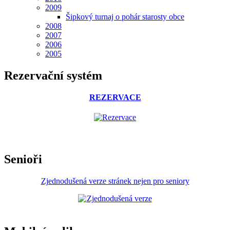
2009
Šipkový turnaj o pohár starosty obce
2008
2007
2006
2005
Rezervační systém
REZERVACE
Senioři
Zjednodušená verze stránek nejen pro seniory