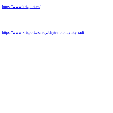
https://www.krizport.cz/
https://www.krizport.cz/rady/chytre-blondynky-radi