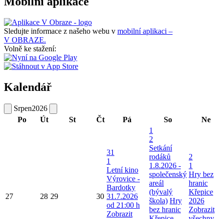
Mobilní aplikace
Sledujte informace z našeho webu v
mobilní aplikaci –
V OBRAZE.
Volně ke stažení:
Kalendář
Srpen
2026
Po
Út
St
Čt
Pá
So
Ne
1
2
Setkání
31
rodáků
2
1
1.8.2026 -
1
Letní kino
společenský
Hry bez
Výrovice -
areál
hranic
Bardotky
(bývalý
Křepice
27
28
29
30
31.7.2026
škola)
Hry
2026
od 21:00 h
bez hranic
Zobrazit
Zobrazit
Křepice
všechny