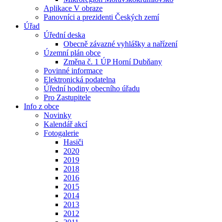
Aplikace V obraze
Panovníci a prezidenti Českých zemí
Úřad
Úřední deska
Obecně závazné vyhlášky a nařízení
Územní plán obce
Změna č. 1 ÚP Horní Dubňany
Povinné informace
Elektronická podatelna
Úřední hodiny obecního úřadu
Pro Zastupitele
Info z obce
Novinky
Kalendář akcí
Fotogalerie
Hasiči
2020
2019
2018
2016
2015
2014
2013
2012