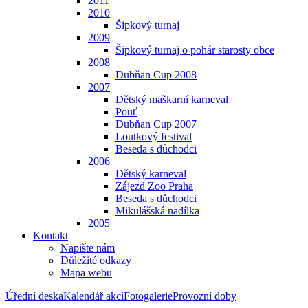
2011
2010
Šipkový turnaj
2009
Šipkový turnaj o pohár starosty obce
2008
Dubňan Cup 2008
2007
Dětský maškarní karneval
Pouť
Dubňan Cup 2007
Loutkový festival
Beseda s důchodci
2006
Dětský karneval
Zájezd Zoo Praha
Beseda s důchodci
Mikulášská nadílka
2005
Kontakt
Napište nám
Důležité odkazy
Mapa webu
Úřední deska
Kalendář akcí
Fotogalerie
Provozní doby