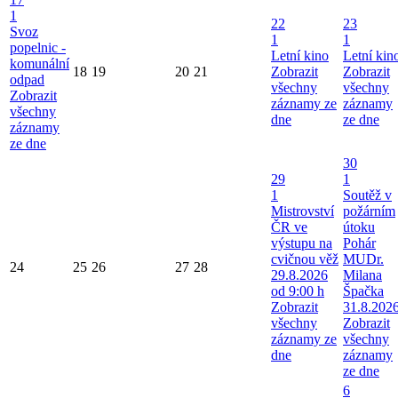
1
22
23
Svoz
1
1
popelnic -
Letní kino
Letní kin
komunální
18
19
20
21
Zobrazit
Zobrazit
odpad
všechny
všechny
Zobrazit
záznamy ze
záznamy
všechny
dne
ze dne
záznamy
ze dne
30
29
1
1
Soutěž v
Mistrovství
požárním
ČR ve
útoku
výstupu na
Pohár
cvičnou věž
MUDr.
24
25
26
27
28
29.8.2026
Milana
od 9:00 h
Špačka
Zobrazit
31.8.202
všechny
Zobrazit
záznamy ze
všechny
dne
záznamy
ze dne
6