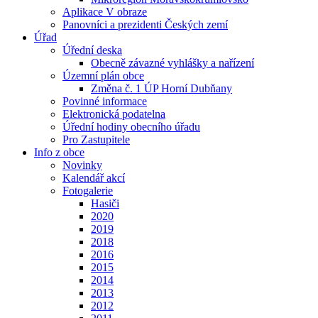
Aplikace V obraze
Panovníci a prezidenti Českých zemí
Úřad
Úřední deska
Obecně závazné vyhlášky a nařízení
Územní plán obce
Změna č. 1 ÚP Horní Dubňany
Povinné informace
Elektronická podatelna
Úřední hodiny obecního úřadu
Pro Zastupitele
Info z obce
Novinky
Kalendář akcí
Fotogalerie
Hasiči
2020
2019
2018
2016
2015
2014
2013
2012