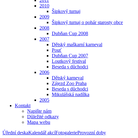
2011
2010
Šipkový turnaj
2009
Šipkový turnaj o pohár starosty obce
2008
Dubňan Cup 2008
2007
Dětský maškarní karneval
Pouť
Dubňan Cup 2007
Loutkový festival
Beseda s důchodci
2006
Dětský karneval
Zájezd Zoo Praha
Beseda s důchodci
Mikulášská nadílka
2005
Kontakt
Napište nám
Důležité odkazy
Mapa webu
Úřední deska
Kalendář akcí
Fotogalerie
Provozní doby