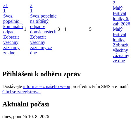
2
31
2
Malý
1
1
festival
Svoz
Svoz popelnic
loutky 6.
popelnic -
na tříděný
září 2026
komunální
odpad v
1
3
4
5
Malý
odpad
domácnostech
festival
Zobrazit
Zobrazit
loutky
všechny
všechny
Zobrazit
záznamy
záznamy ze
všechny
ze dne
dne
záznamy
ze dne
Přihlášení k odběru zpráv
Dostávejte
informace z našeho webu
prostřednictvím SMS a e-mailů
Chci se zaregistrovat
Aktuální počasí
dnes, pondělí 10. 8. 2026