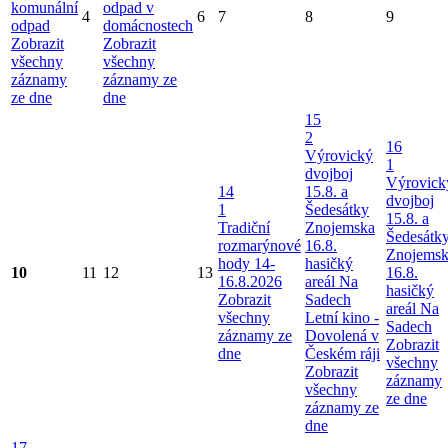
komunální
odpad v
4
6
7
8
9
odpad
domácnostech
Zobrazit
Zobrazit
všechny
všechny
záznamy
záznamy ze
ze dne
dne
15
2
16
Výrovický
1
dvojboj
Výrovick
14
15.8. a
dvojboj
1
Šedesátky
15.8. a
Tradiční
Znojemska
Šedesátk
rozmarýnové
16.8.
Znojems
hody 14-
hasičký
10
11
12
13
16.8.
16.8.2026
areál Na
hasičký
Zobrazit
Sadech
areál Na
všechny
Letní kino -
Sadech
záznamy ze
Dovolená v
Zobrazit
dne
Českém ráji
všechny
Zobrazit
záznamy
všechny
ze dne
záznamy ze
dne
17