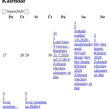
Kalendář
Srpen
2026
Po
Út
St
Čt
Pá
So
Ne
1
2
Setkání
31
rodáků
2
1
1.8.2026 -
1
Letní kino
společenský
Hry bez
Výrovice -
areál
hranic
Bardotky
(bývalý
Křepice
27
28
29
30
31.7.2026
škola)
Hry
2026
od 21:00 h
bez hranic
Zobrazit
Zobrazit
Křepice
všechny
všechny
2026
záznamy
záznamy ze
Zobrazit
ze dne
dne
všechny
záznamy ze
dne
3
5
1
1
Svoz
Svoz popelnic
popelnic -
na tříděný