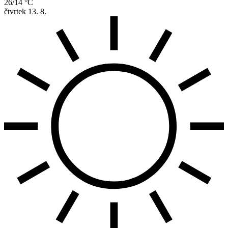
26/14 °C
čtvrtek
13. 8.