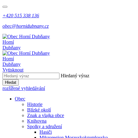
+420 515 338 136
obec@hornidubnany.cz
Horní
Dubňany
Horní
Dubňany
Vytisknout
Hledaný výraz
Hledat
rozšířené vyhledávání
Obec
Historie
Blízké okolí
Znak a vlajka obce
Knihovna
Spolky a sdružení
Hasiči
Mikroregion Moravskokrumlovsko