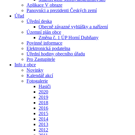
Aplikace V obraze
Panovníci a prezidenti Českých zemí
Úřad
Úřední deska
Obecně závazné vyhlášky a nařízení
Územní plán obce
Změna č. 1 ÚP Horní Dubňany
Povinné informace
Elektronická podatelna
Úřední hodiny obecního úřadu
Pro Zastupitele
Info z obce
Novinky
Kalendář akcí
Fotogalerie
Hasiči
2020
2019
2018
2016
2015
2014
2013
2012