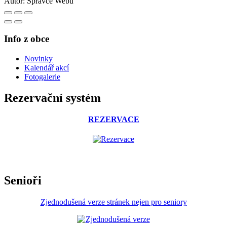
Autor:
Správce Webu
Info z obce
Novinky
Kalendář akcí
Fotogalerie
Rezervační systém
REZERVACE
Senioři
Zjednodušená verze stránek nejen pro seniory