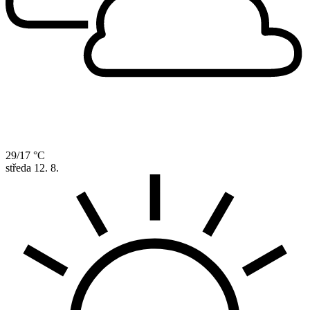
29/17 °C
středa
12. 8.