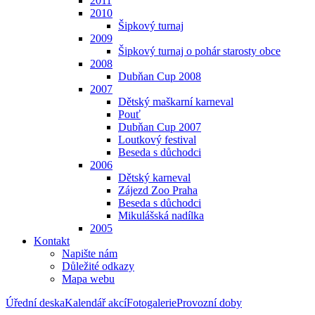
2011
2010
Šipkový turnaj
2009
Šipkový turnaj o pohár starosty obce
2008
Dubňan Cup 2008
2007
Dětský maškarní karneval
Pouť
Dubňan Cup 2007
Loutkový festival
Beseda s důchodci
2006
Dětský karneval
Zájezd Zoo Praha
Beseda s důchodci
Mikulášská nadílka
2005
Kontakt
Napište nám
Důležité odkazy
Mapa webu
Úřední deska
Kalendář akcí
Fotogalerie
Provozní doby