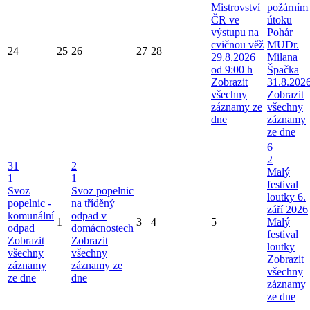
Mistrovství
požárním
ČR ve
útoku
výstupu na
Pohár
cvičnou věž
MUDr.
24
25
26
27
28
29.8.2026
Milana
od 9:00 h
Špačka
Zobrazit
31.8.202
všechny
Zobrazit
záznamy ze
všechny
dne
záznamy
ze dne
6
2
31
2
Malý
1
1
festival
Svoz
Svoz popelnic
loutky 6.
popelnic -
na tříděný
září 2026
komunální
odpad v
1
3
4
5
Malý
odpad
domácnostech
festival
Zobrazit
Zobrazit
loutky
všechny
všechny
Zobrazit
záznamy
záznamy ze
všechny
ze dne
dne
záznamy
ze dne