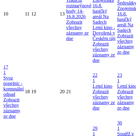
Tradiční
Znojemska
Šedesátk
rozmarýnové
16.8.
Znojems
hody 14-
hasičký
10
11
12
13
16.8.
16.8.2026
areál Na
hasičký
Zobrazit
Sadech
areál Na
všechny
Letní kino -
Sadech
záznamy ze
Dovolená v
Zobrazit
dne
Českém ráji
všechny
Zobrazit
záznamy
všechny
ze dne
záznamy ze
dne
17
1
22
23
Svoz
1
1
popelnic -
Letní kino
Letní kin
komunální
18
19
20
21
Zobrazit
Zobrazit
odpad
všechny
všechny
Zobrazit
záznamy ze
záznamy
všechny
dne
ze dne
záznamy
ze dne
30
29
1
1
Soutěž v