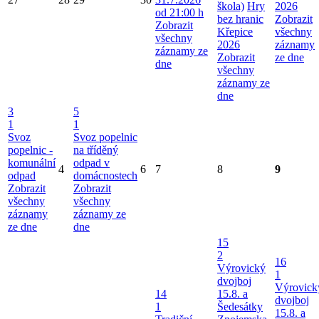
škola)
Hry
2026
od 21:00 h
bez hranic
Zobrazit
Zobrazit
Křepice
všechny
všechny
2026
záznamy
záznamy ze
Zobrazit
ze dne
dne
všechny
záznamy ze
dne
3
5
1
1
Svoz
Svoz popelnic
popelnic -
na tříděný
komunální
odpad v
4
6
7
8
9
odpad
domácnostech
Zobrazit
Zobrazit
všechny
všechny
záznamy
záznamy ze
ze dne
dne
15
2
16
Výrovický
1
dvojboj
Výrovick
14
15.8. a
dvojboj
1
Šedesátky
15.8. a