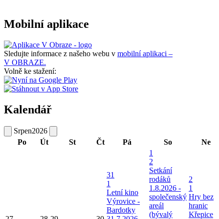
Mobilní aplikace
Sledujte informace z našeho webu v
mobilní aplikaci –
V OBRAZE.
Volně ke stažení:
Kalendář
Srpen
2026
Po
Út
St
Čt
Pá
So
Ne
1
2
Setkání
31
rodáků
2
1
1.8.2026 -
1
Letní kino
společenský
Hry bez
Výrovice -
areál
hranic
Bardotky
(bývalý
Křepice
27
28
29
30
31.7.2026