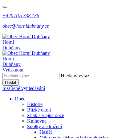
+420 515 338 136
obec@hornidubnany.cz
Horní
Dubňany
Horní
Dubňany
Vytisknout
Hledaný výraz
Hledat
rozšířené vyhledávání
Obec
Historie
Blízké okolí
Znak a vlajka obce
Knihovna
Spolky a sdružení
Hasiči
Mikroregion Moravskokrumlovsko