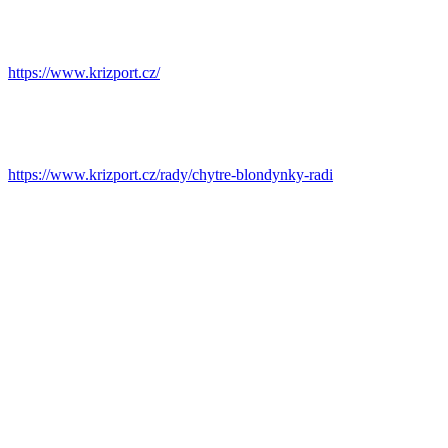
https://www.krizport.cz/
https://www.krizport.cz/rady/chytre-blondynky-radi