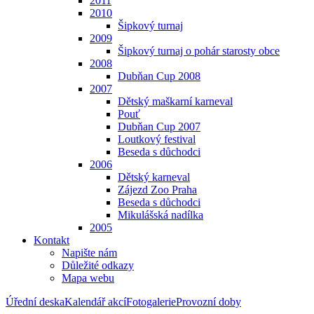
2011
2010
Šipkový turnaj
2009
Šipkový turnaj o pohár starosty obce
2008
Dubňan Cup 2008
2007
Dětský maškarní karneval
Pouť
Dubňan Cup 2007
Loutkový festival
Beseda s důchodci
2006
Dětský karneval
Zájezd Zoo Praha
Beseda s důchodci
Mikulášská nadílka
2005
Kontakt
Napište nám
Důležité odkazy
Mapa webu
Úřední deska
Kalendář akcí
Fotogalerie
Provozní doby