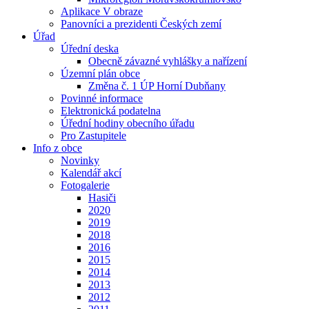
Aplikace V obraze
Panovníci a prezidenti Českých zemí
Úřad
Úřední deska
Obecně závazné vyhlášky a nařízení
Územní plán obce
Změna č. 1 ÚP Horní Dubňany
Povinné informace
Elektronická podatelna
Úřední hodiny obecního úřadu
Pro Zastupitele
Info z obce
Novinky
Kalendář akcí
Fotogalerie
Hasiči
2020
2019
2018
2016
2015
2014
2013
2012