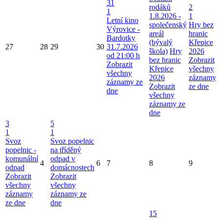
31
rodáků
2
1
1.8.2026 -
1
Letní kino
společenský
Hry bez
Výrovice -
areál
hranic
Bardotky
(bývalý
Křepice
27
28
29
30
31.7.2026
škola)
Hry
2026
od 21:00 h
bez hranic
Zobrazit
Zobrazit
Křepice
všechny
všechny
2026
záznamy
záznamy ze
Zobrazit
ze dne
dne
všechny
záznamy ze
dne
3
5
1
1
Svoz
Svoz popelnic
popelnic -
na tříděný
komunální
odpad v
4
6
7
8
9
odpad
domácnostech
Zobrazit
Zobrazit
všechny
všechny
záznamy
záznamy ze
ze dne
dne
15