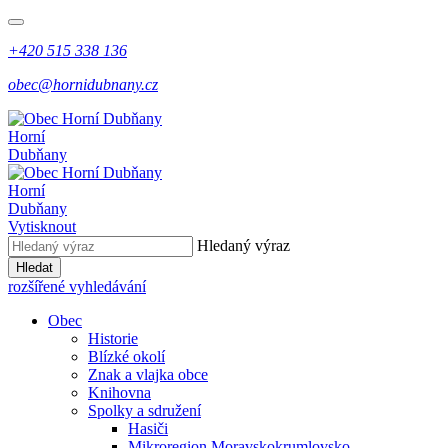
+420 515 338 136
obec@hornidubnany.cz
Horní
Dubňany
Horní
Dubňany
Vytisknout
Hledaný výraz
Hledat
rozšířené vyhledávání
Obec
Historie
Blízké okolí
Znak a vlajka obce
Knihovna
Spolky a sdružení
Hasiči
Mikroregion Moravskokrumlovsko