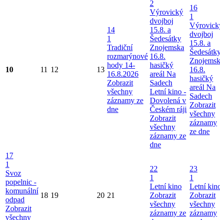
2
16
Výrovický
1
dvojboj
Výrovick
14
15.8. a
dvojboj
1
Šedesátky
15.8. a
Tradiční
Znojemska
Šedesátk
rozmarýnové
16.8.
Znojems
hody 14-
hasičký
10
11
12
13
16.8.
16.8.2026
areál Na
hasičký
Zobrazit
Sadech
areál Na
všechny
Letní kino -
Sadech
záznamy ze
Dovolená v
Zobrazit
dne
Českém ráji
všechny
Zobrazit
záznamy
všechny
ze dne
záznamy ze
dne
17
1
22
23
Svoz
1
1
popelnic -
Letní kino
Letní kin
komunální
18
19
20
21
Zobrazit
Zobrazit
odpad
všechny
všechny
Zobrazit
záznamy ze
záznamy
všechny