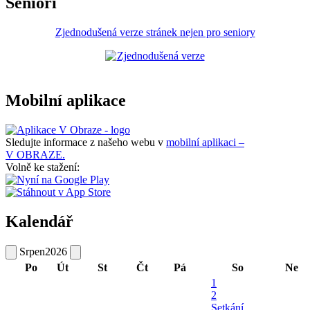
Senioři
Zjednodušená verze stránek nejen pro seniory
Mobilní aplikace
Sledujte informace z našeho webu v
mobilní aplikaci –
V OBRAZE.
Volně ke stažení:
Kalendář
Srpen
2026
Po
Út
St
Čt
Pá
So
Ne
1
2
Setkání