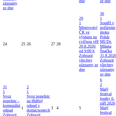
dne
ze dne
záznamy
ze dne
30
29
1
1
Soutěž v
Mistrovství
požárním
ČR ve
útoku
výstupu na
Pohár
cvičnou věž
MUDr.
24
25
26
27
28
29.8.2026
Milana
od 9:00 h
Špačka
Zobrazit
31.8.202
všechny
Zobrazit
záznamy ze
všechny
dne
záznamy
ze dne
6
2
31
2
Malý
1
1
festival
Svoz
Svoz popelnic
loutky 6.
popelnic -
na tříděný
září 2026
komunální
odpad v
1
3
4
5
Malý
odpad
domácnostech
festival
Zobrazit
Zobrazit