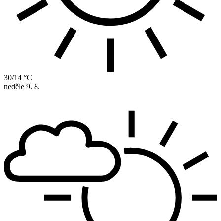
30/14 °C
neděle
9. 8.