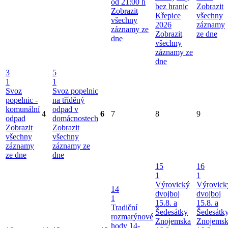
od 21:00 h
bez hranic
Zobrazit
Zobrazit
Křepice
všechny
všechny
2026
záznamy
záznamy ze
Zobrazit
ze dne
dne
všechny
záznamy ze
dne
3
5
1
1
Svoz
Svoz popelnic
popelnic -
na tříděný
komunální
odpad v
4
6
7
8
9
odpad
domácnostech
Zobrazit
Zobrazit
všechny
všechny
záznamy
záznamy ze
ze dne
dne
15
16
1
1
Výrovický
Výrovick
14
dvojboj
dvojboj
1
15.8. a
15.8. a
Tradiční
Šedesátky
Šedesátk
rozmarýnové
Znojemska
Znojems
hody 14-