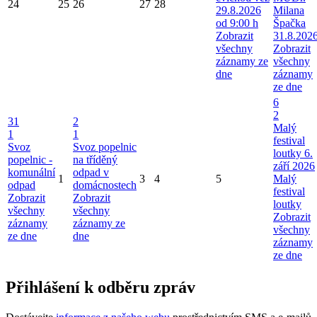
24
25
26
27
28
29.8.2026
Milana
od 9:00 h
Špačka
Zobrazit
31.8.202
všechny
Zobrazit
záznamy ze
všechny
dne
záznamy
ze dne
6
2
31
2
Malý
1
1
festival
Svoz
Svoz popelnic
loutky 6.
popelnic -
na tříděný
září 2026
komunální
odpad v
1
3
4
5
Malý
odpad
domácnostech
festival
Zobrazit
Zobrazit
loutky
všechny
všechny
Zobrazit
záznamy
záznamy ze
všechny
ze dne
dne
záznamy
ze dne
Přihlášení k odběru zpráv