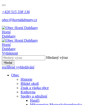
+420 515 338 136
obec@hornidubnany.cz
Horní
Dubňany
Horní
Dubňany
Vytisknout
Hledaný výraz
Hledat
rozšířené vyhledávání
Obec
Historie
Blízké okolí
Znak a vlajka obce
Knihovna
Spolky a sdružení
Hasiči
Mikroregion Moravskokrumlovsko