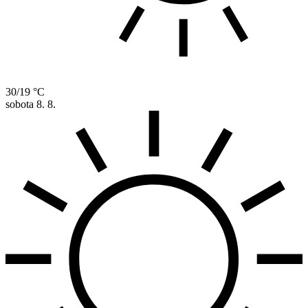
30/19 °C
sobota
8. 8.