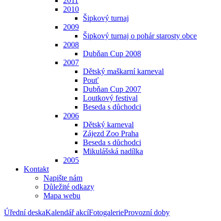
2011
2010
Šipkový turnaj
2009
Šipkový turnaj o pohár starosty obce
2008
Dubňan Cup 2008
2007
Dětský maškarní karneval
Pouť
Dubňan Cup 2007
Loutkový festival
Beseda s důchodci
2006
Dětský karneval
Zájezd Zoo Praha
Beseda s důchodci
Mikulášská nadílka
2005
Kontakt
Napište nám
Důležité odkazy
Mapa webu
Úřední deska
Kalendář akcí
Fotogalerie
Provozní doby