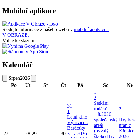
Mobilní aplikace
Sledujte informace z našeho webu v
mobilní aplikaci –
V OBRAZE.
Volně ke stažení:
Kalendář
Srpen
2026
Po
Út
St
Čt
Pá
So
Ne
1
2
Setkání
31
rodáků
2
1
1.8.2026 -
1
Letní kino
společenský
Hry bez
Výrovice -
areál
hranic
Bardotky
(bývalý
Křepice
27
28
29
30
31.7.2026
škola)
Hry
2026