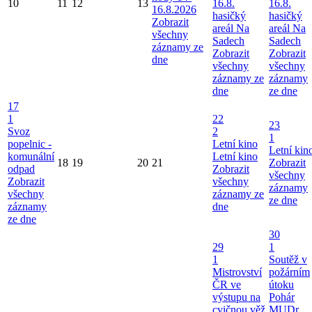
10
11
12
13
16.8.
16.8.
16.8.2026
hasičký
hasičký
Zobrazit
areál Na
areál Na
všechny
Sadech
Sadech
záznamy ze
Zobrazit
Zobrazit
dne
všechny
všechny
záznamy ze
záznamy
dne
ze dne
17
1
22
23
Svoz
2
1
popelnic -
Letní kino
Letní kin
komunální
Letní kino
18
19
20
21
Zobrazit
odpad
Zobrazit
všechny
Zobrazit
všechny
záznamy
všechny
záznamy ze
ze dne
záznamy
dne
ze dne
30
29
1
1
Soutěž v
Mistrovství
požárním
ČR ve
útoku
výstupu na
Pohár
cvičnou věž
MUDr.