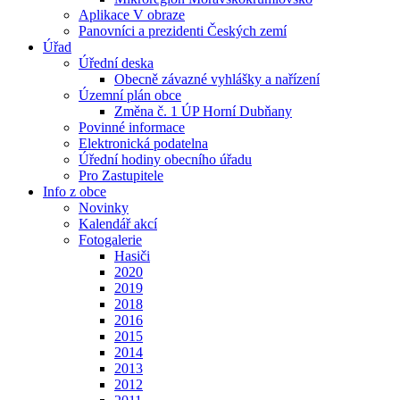
Aplikace V obraze
Panovníci a prezidenti Českých zemí
Úřad
Úřední deska
Obecně závazné vyhlášky a nařízení
Územní plán obce
Změna č. 1 ÚP Horní Dubňany
Povinné informace
Elektronická podatelna
Úřední hodiny obecního úřadu
Pro Zastupitele
Info z obce
Novinky
Kalendář akcí
Fotogalerie
Hasiči
2020
2019
2018
2016
2015
2014
2013
2012