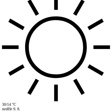
30/14 °C
neděle
9. 8.