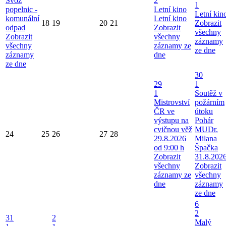
Svoz
2
1
popelnic -
Letní kino
Letní kin
komunální
Letní kino
18
19
20
21
Zobrazit
odpad
Zobrazit
všechny
Zobrazit
všechny
záznamy
všechny
záznamy ze
ze dne
záznamy
dne
ze dne
30
29
1
1
Soutěž v
Mistrovství
požárním
ČR ve
útoku
výstupu na
Pohár
cvičnou věž
MUDr.
24
25
26
27
28
29.8.2026
Milana
od 9:00 h
Špačka
Zobrazit
31.8.202
všechny
Zobrazit
záznamy ze
všechny
dne
záznamy
ze dne
6
2
31
2
Malý