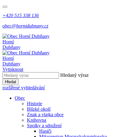
+420 515 338 136
obec@hornidubnany.cz
Horní
Dubňany
Horní
Dubňany
Vytisknout
Hledaný výraz
Hledat
rozšířené vyhledávání
Obec
Historie
Blízké okolí
Znak a vlajka obce
Knihovna
Spolky a sdružení
Hasiči
Mikroregion Moravskokrumlovsko