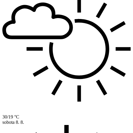
30/19 °C
sobota
8. 8.