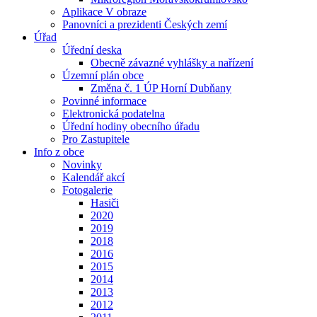
Aplikace V obraze
Panovníci a prezidenti Českých zemí
Úřad
Úřední deska
Obecně závazné vyhlášky a nařízení
Územní plán obce
Změna č. 1 ÚP Horní Dubňany
Povinné informace
Elektronická podatelna
Úřední hodiny obecního úřadu
Pro Zastupitele
Info z obce
Novinky
Kalendář akcí
Fotogalerie
Hasiči
2020
2019
2018
2016
2015
2014
2013
2012