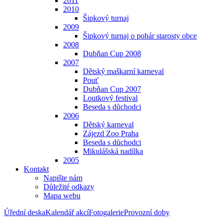
2011
2010
Šipkový turnaj
2009
Šipkový turnaj o pohár starosty obce
2008
Dubňan Cup 2008
2007
Dětský maškarní karneval
Pouť
Dubňan Cup 2007
Loutkový festival
Beseda s důchodci
2006
Dětský karneval
Zájezd Zoo Praha
Beseda s důchodci
Mikulášská nadílka
2005
Kontakt
Napište nám
Důležité odkazy
Mapa webu
Úřední deska
Kalendář akcí
Fotogalerie
Provozní doby