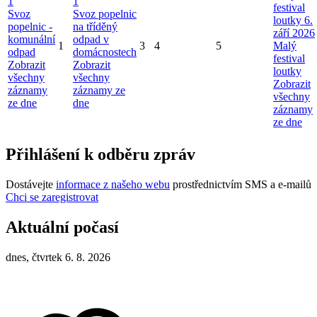
1
1
festival
Svoz
Svoz popelnic
loutky 6.
popelnic -
na tříděný
září 2026
komunální
odpad v
1
3
4
5
Malý
odpad
domácnostech
festival
Zobrazit
Zobrazit
loutky
všechny
všechny
Zobrazit
záznamy
záznamy ze
všechny
ze dne
dne
záznamy
ze dne
Přihlášení k odběru zpráv
Dostávejte
informace z našeho webu
prostřednictvím SMS a e-mailů
Chci se zaregistrovat
Aktuální počasí
dnes, čtvrtek 6. 8. 2026