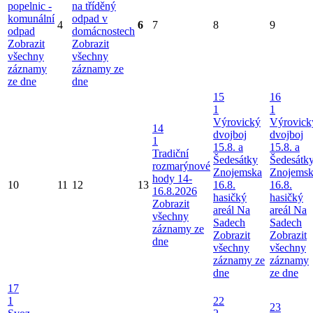
popelnic -
na tříděný
komunální
odpad v
4
6
7
8
9
odpad
domácnostech
Zobrazit
Zobrazit
všechny
všechny
záznamy
záznamy ze
ze dne
dne
15
16
1
1
Výrovický
Výrovick
14
dvojboj
dvojboj
1
15.8. a
15.8. a
Tradiční
Šedesátky
Šedesátk
rozmarýnové
Znojemska
Znojems
hody 14-
10
11
12
13
16.8.
16.8.
16.8.2026
hasičký
hasičký
Zobrazit
areál Na
areál Na
všechny
Sadech
Sadech
záznamy ze
Zobrazit
Zobrazit
dne
všechny
všechny
záznamy ze
záznamy
dne
ze dne
17
1
22
23