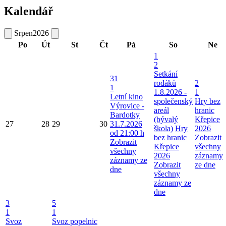
Kalendář
Srpen
2026
Po
Út
St
Čt
Pá
So
Ne
1
2
Setkání
31
rodáků
2
1
1.8.2026 -
1
Letní kino
společenský
Hry bez
Výrovice -
areál
hranic
Bardotky
(bývalý
Křepice
27
28
29
30
31.7.2026
škola)
Hry
2026
od 21:00 h
bez hranic
Zobrazit
Zobrazit
Křepice
všechny
všechny
2026
záznamy
záznamy ze
Zobrazit
ze dne
dne
všechny
záznamy ze
dne
3
5
1
1
Svoz
Svoz popelnic