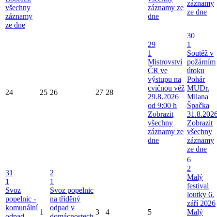
záznamy
všechny
záznamy ze
ze dne
záznamy
dne
ze dne
30
29
1
1
Soutěž v
Mistrovství
požárním
ČR ve
útoku
výstupu na
Pohár
cvičnou věž
MUDr.
24
25
26
27
28
29.8.2026
Milana
od 9:00 h
Špačka
Zobrazit
31.8.202
všechny
Zobrazit
záznamy ze
všechny
dne
záznamy
ze dne
6
2
31
2
Malý
1
1
festival
Svoz
Svoz popelnic
loutky 6.
popelnic -
na tříděný
září 2026
komunální
odpad v
1
3
4
5
Malý
odpad
domácnostech