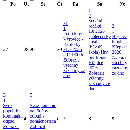
Po
Út
St
Čt
Pá
So
Ne
1
2
Setkání
31
rodáků
2
1
1.8.2026 -
1
Letní kino
společenský
Hry bez
Výrovice -
areál
hranic
Bardotky
(bývalý
Křepice
27
28
29
30
31.7.2026
škola)
Hry
2026
od 21:00 h
bez hranic
Zobrazit
Zobrazit
Křepice
všechny
všechny
2026
záznamy
záznamy ze
Zobrazit
ze dne
dne
všechny
záznamy ze
dne
3
5
1
1
Svoz
Svoz popelnic
popelnic -
na tříděný
komunální
odpad v
4
6
7
8
9
odpad
domácnostech
Zobrazit
Zobrazit