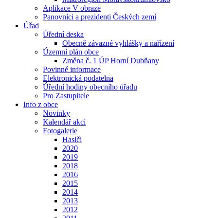
Aplikace V obraze
Panovníci a prezidenti Českých zemí
Úřad
Úřední deska
Obecně závazné vyhlášky a nařízení
Územní plán obce
Změna č. 1 ÚP Horní Dubňany
Povinné informace
Elektronická podatelna
Úřední hodiny obecního úřadu
Pro Zastupitele
Info z obce
Novinky
Kalendář akcí
Fotogalerie
Hasiči
2020
2019
2018
2016
2015
2014
2013
2012