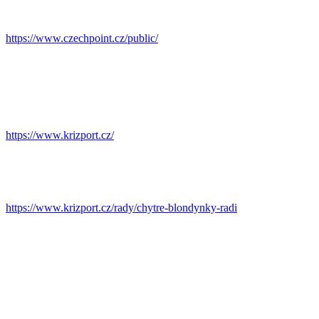
https://www.czechpoint.cz/public/
https://www.krizport.cz/
https://www.krizport.cz/rady/chytre-blondynky-radi