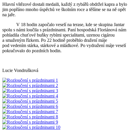
Hlavní vítězové dostali medaili, každý z rybářů obdržel kapra a bylo
jim popřáno mnoho úspěchů ve školním roce a těšíme se na ně opět
na jaře.
V 18 hodin započalo veselí na terase, kde se skupina Jantar
spolu s námi loučila s prázdninami. Paní hospodská Floriánová nám
pohladila chuťové buňky rybími specialitami, uzenou cigárou
a smaženým řízkem. Po 22 hodině proběhlo dražení máje
pod vedením stárka, stárkové a mládkové. Po vydražení máje veselí
pokračovalo do pozdních hodin.
Lucie Vondrušková