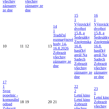
všechny
všechny
záznamy
záznamy ze
ze dne
dne
15
16
1
1
Výrovický
Výrovick
14
dvojboj
dvojboj
1
15.8. a
15.8. a
Tradiční
Šedesátky
Šedesátk
rozmarýnové
Znojemska
Znojems
hody 14-
10
11
12
13
16.8.
16.8.
16.8.2026
hasičký
hasičký
Zobrazit
areál Na
areál Na
všechny
Sadech
Sadech
záznamy ze
Zobrazit
Zobrazit
dne
všechny
všechny
záznamy ze
záznamy
dne
ze dne
17
1
22
23
Svoz
2
1
popelnic -
Letní kino
Letní kin
komunální
Letní kino
18
19
20
21
Zobrazit
odpad
Zobrazit
všechny
Zobrazit
všechny