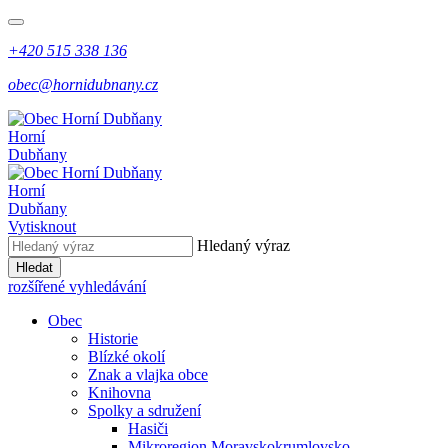
+420 515 338 136
obec@hornidubnany.cz
Horní
Dubňany
Horní
Dubňany
Vytisknout
Hledaný výraz
Hledat
rozšířené vyhledávání
Obec
Historie
Blízké okolí
Znak a vlajka obce
Knihovna
Spolky a sdružení
Hasiči
Mikroregion Moravskokrumlovsko