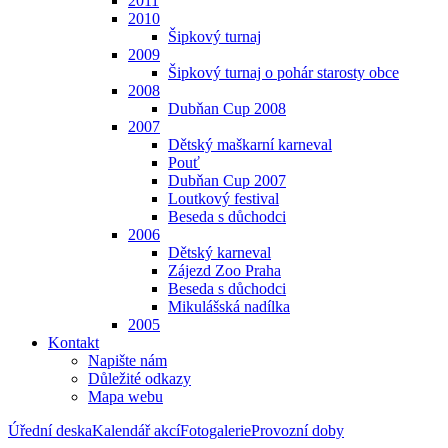
2011
2010
Šipkový turnaj
2009
Šipkový turnaj o pohár starosty obce
2008
Dubňan Cup 2008
2007
Dětský maškarní karneval
Pouť
Dubňan Cup 2007
Loutkový festival
Beseda s důchodci
2006
Dětský karneval
Zájezd Zoo Praha
Beseda s důchodci
Mikulášská nadílka
2005
Kontakt
Napište nám
Důležité odkazy
Mapa webu
Úřední deska
Kalendář akcí
Fotogalerie
Provozní doby