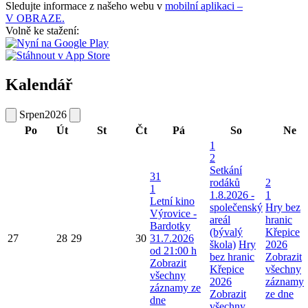
Sledujte informace z našeho webu v
mobilní aplikaci –
V OBRAZE.
Volně ke stažení:
Kalendář
Srpen
2026
Po
Út
St
Čt
Pá
So
Ne
1
2
Setkání
31
rodáků
2
1
1.8.2026 -
1
Letní kino
společenský
Hry bez
Výrovice -
areál
hranic
Bardotky
(bývalý
Křepice
27
28
29
30
31.7.2026
škola)
Hry
2026
od 21:00 h
bez hranic
Zobrazit
Zobrazit
Křepice
všechny
všechny
2026
záznamy
záznamy ze
Zobrazit
ze dne
dne
všechny