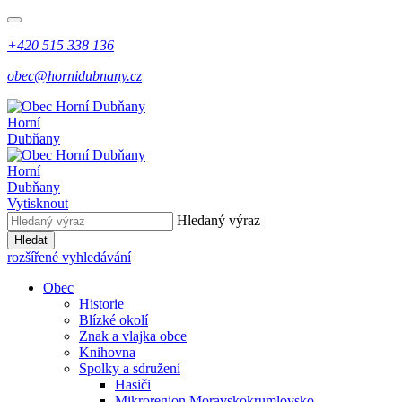
+420 515 338 136
obec@hornidubnany.cz
Horní
Dubňany
Horní
Dubňany
Vytisknout
Hledaný výraz
Hledat
rozšířené vyhledávání
Obec
Historie
Blízké okolí
Znak a vlajka obce
Knihovna
Spolky a sdružení
Hasiči
Mikroregion Moravskokrumlovsko