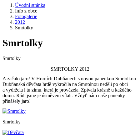
Úvodní stránka
Info z obce
Fotogalerie
2012
Smrtolky
Smrtolky
Smrtolky
SMRTOLKY 2012
A začalo jaro! V Horních Dubňanech s novou panenkou Smrtolkou.
Dubňanská děvčata hrdě vykročila na Smrtolnou neděli po obci
a vydržela i tu zimu, která je provázela. Zpívala krásně u každého
domu. Rádi jsme je úsměvem vítali. Vždyť nám naše panenky
přinášely jaro!
Smrtolky