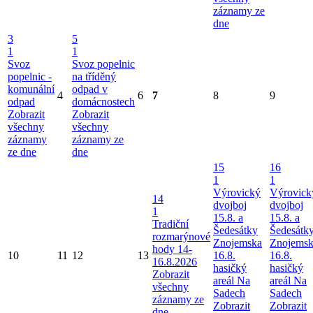
záznamy ze
dne
3
5
1
1
Svoz
Svoz popelnic
popelnic -
na tříděný
komunální
odpad v
4
6
7
8
9
odpad
domácnostech
Zobrazit
Zobrazit
všechny
všechny
záznamy
záznamy ze
ze dne
dne
15
16
1
1
Výrovický
Výrovick
14
dvojboj
dvojboj
1
15.8. a
15.8. a
Tradiční
Šedesátky
Šedesátk
rozmarýnové
Znojemska
Znojems
hody 14-
10
11
12
13
16.8.
16.8.
16.8.2026
hasičký
hasičký
Zobrazit
areál Na
areál Na
všechny
Sadech
Sadech
záznamy ze
Zobrazit
Zobrazit
dne