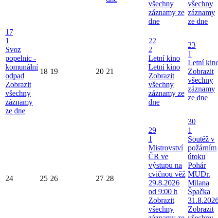
všechny
všechny
záznamy ze
záznamy
dne
ze dne
17
1
22
23
Svoz
2
1
popelnic -
Letní kino
Letní kin
komunální
Letní kino
18
19
20
21
Zobrazit
odpad
Zobrazit
všechny
Zobrazit
všechny
záznamy
všechny
záznamy ze
ze dne
záznamy
dne
ze dne
30
29
1
1
Soutěž v
Mistrovství
požárním
ČR ve
útoku
výstupu na
Pohár
cvičnou věž
MUDr.
24
25
26
27
28
29.8.2026
Milana
od 9:00 h
Špačka
Zobrazit
31.8.202
všechny
Zobrazit
záznamy ze
všechny