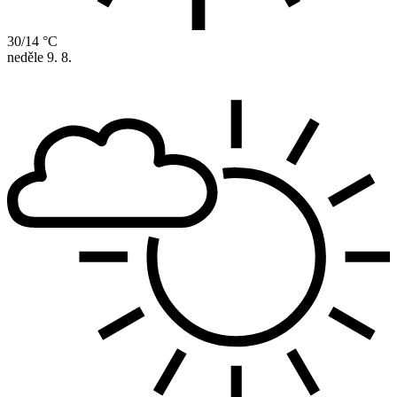
30/14 °C
neděle
9. 8.