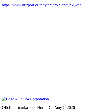
https://www.krizport.cz/rady/chytre-blondynky-radi
Oficiální stránka obce Horní Dubňany © 2026