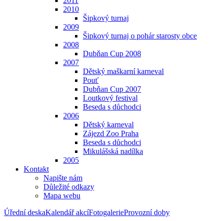
2011
2010
Šipkový turnaj
2009
Šipkový turnaj o pohár starosty obce
2008
Dubňan Cup 2008
2007
Dětský maškarní karneval
Pouť
Dubňan Cup 2007
Loutkový festival
Beseda s důchodci
2006
Dětský karneval
Zájezd Zoo Praha
Beseda s důchodci
Mikulášská nadílka
2005
Kontakt
Napište nám
Důležité odkazy
Mapa webu
Úřední deska
Kalendář akcí
Fotogalerie
Provozní doby