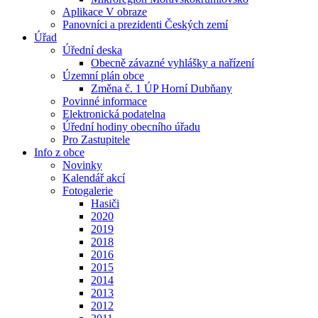
Aplikace V obraze
Panovníci a prezidenti Českých zemí
Úřad
Úřední deska
Obecně závazné vyhlášky a nařízení
Územní plán obce
Změna č. 1 ÚP Horní Dubňany
Povinné informace
Elektronická podatelna
Úřední hodiny obecního úřadu
Pro Zastupitele
Info z obce
Novinky
Kalendář akcí
Fotogalerie
Hasiči
2020
2019
2018
2016
2015
2014
2013
2012