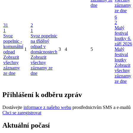
dne
záznamy
ze dne
6
2
31
2
Malý
1
1
festival
Svoz
Svoz popelnic
loutky 6.
popelnic -
na tříděný
září 2026
komunální
odpad v
1
3
4
5
Malý
odpad
domácnostech
festival
Zobrazit
Zobrazit
loutky
všechny
všechny
Zobrazit
záznamy
záznamy ze
všechny
ze dne
dne
záznamy
ze dne
Přihlášení k odběru zpráv
Dostávejte
informace z našeho webu
prostřednictvím SMS a e-mailů
Chci se zaregistrovat
Aktuální počasí