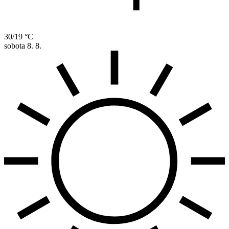
30/19 °C
sobota
8. 8.