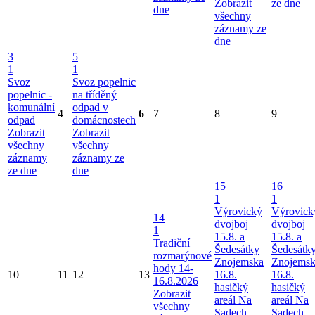
Zobrazit
ze dne
dne
všechny
záznamy ze
dne
3
5
1
1
Svoz
Svoz popelnic
popelnic -
na tříděný
komunální
odpad v
4
6
7
8
9
odpad
domácnostech
Zobrazit
Zobrazit
všechny
všechny
záznamy
záznamy ze
ze dne
dne
15
16
1
1
Výrovický
Výrovick
14
dvojboj
dvojboj
1
15.8. a
15.8. a
Tradiční
Šedesátky
Šedesátk
rozmarýnové
Znojemska
Znojems
hody 14-
10
11
12
13
16.8.
16.8.
16.8.2026
hasičký
hasičký
Zobrazit
areál Na
areál Na
všechny
Sadech
Sadech