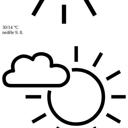
30/14 °C
neděle
9. 8.