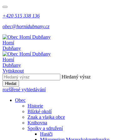
+420 515 338 136
obec@hornidubnany.cz
Horní
Dubňany
Horní
Dubňany
Vytisknout
Hledaný výraz
Hledat
rozšířené vyhledávání
Obec
Historie
Blízké okolí
Znak a vlajka obce
Knihovna
Spolky a sdružení
Hasiči
Mikroregion Moravskokrumlovsko