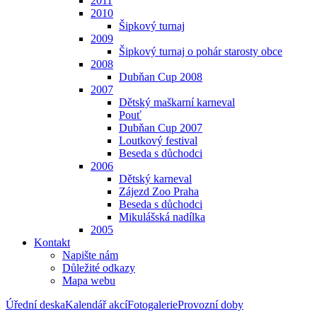
2011
2010
Šipkový turnaj
2009
Šipkový turnaj o pohár starosty obce
2008
Dubňan Cup 2008
2007
Dětský maškarní karneval
Pouť
Dubňan Cup 2007
Loutkový festival
Beseda s důchodci
2006
Dětský karneval
Zájezd Zoo Praha
Beseda s důchodci
Mikulášská nadílka
2005
Kontakt
Napište nám
Důležité odkazy
Mapa webu
Úřední deska
Kalendář akcí
Fotogalerie
Provozní doby