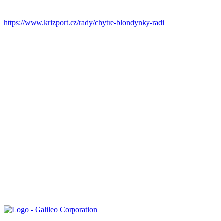
https://www.krizport.cz/rady/chytre-blondynky-radi