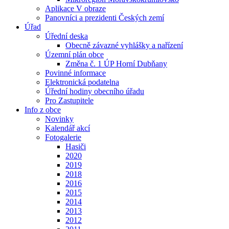
Aplikace V obraze
Panovníci a prezidenti Českých zemí
Úřad
Úřední deska
Obecně závazné vyhlášky a nařízení
Územní plán obce
Změna č. 1 ÚP Horní Dubňany
Povinné informace
Elektronická podatelna
Úřední hodiny obecního úřadu
Pro Zastupitele
Info z obce
Novinky
Kalendář akcí
Fotogalerie
Hasiči
2020
2019
2018
2016
2015
2014
2013
2012