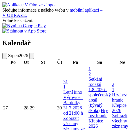
Sledujte informace z našeho webu v
mobilní aplikaci –
V OBRAZE.
Volně ke stažení:
Kalendář
Srpen
2026
Po
Út
St
Čt
Pá
So
Ne
1
2
Setkání
31
rodáků
2
1
1.8.2026 -
1
Letní kino
společenský
Hry bez
Výrovice -
areál
hranic
Bardotky
(bývalý
Křepice
27
28
29
30
31.7.2026
škola)
Hry
2026
od 21:00 h
bez hranic
Zobrazit
Zobrazit
Křepice
všechny
všechny
2026
záznamy
záznamy ze