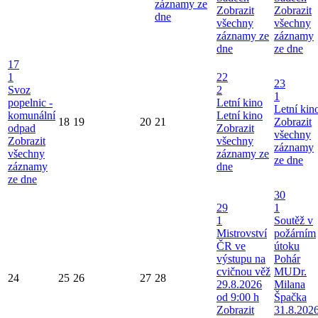
záznamy ze
Zobrazit
Zobrazit
dne
všechny
všechny
záznamy ze
záznamy
dne
ze dne
17
1
22
23
Svoz
2
1
popelnic -
Letní kino
Letní kin
komunální
Letní kino
18
19
20
21
Zobrazit
odpad
Zobrazit
všechny
Zobrazit
všechny
záznamy
všechny
záznamy ze
ze dne
záznamy
dne
ze dne
30
29
1
1
Soutěž v
Mistrovství
požárním
ČR ve
útoku
výstupu na
Pohár
cvičnou věž
MUDr.
24
25
26
27
28
29.8.2026
Milana
od 9:00 h
Špačka
Zobrazit
31.8.202