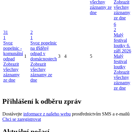
všechny
Zobrazit
záznamy ze
všechny
dne
záznamy
ze dne
6
2
31
2
Malý
1
1
festival
Svoz
Svoz popelnic
loutky 6.
popelnic -
na tříděný
září 2026
komunální
odpad v
1
3
4
5
Malý
odpad
domácnostech
festival
Zobrazit
Zobrazit
loutky
všechny
všechny
Zobrazit
záznamy
záznamy ze
všechny
ze dne
dne
záznamy
ze dne
Přihlášení k odběru zpráv
Dostávejte
informace z našeho webu
prostřednictvím SMS a e-mailů
Chci se zaregistrovat
Aktuální počasí