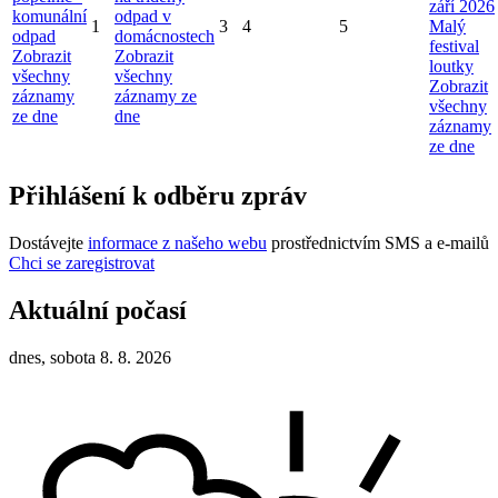
září 2026
komunální
odpad v
1
3
4
5
Malý
odpad
domácnostech
festival
Zobrazit
Zobrazit
loutky
všechny
všechny
Zobrazit
záznamy
záznamy ze
všechny
ze dne
dne
záznamy
ze dne
Přihlášení k odběru zpráv
Dostávejte
informace z našeho webu
prostřednictvím SMS a e-mailů
Chci se zaregistrovat
Aktuální počasí
dnes, sobota 8. 8. 2026