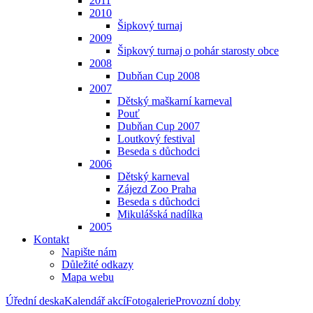
2011
2010
Šipkový turnaj
2009
Šipkový turnaj o pohár starosty obce
2008
Dubňan Cup 2008
2007
Dětský maškarní karneval
Pouť
Dubňan Cup 2007
Loutkový festival
Beseda s důchodci
2006
Dětský karneval
Zájezd Zoo Praha
Beseda s důchodci
Mikulášská nadílka
2005
Kontakt
Napište nám
Důležité odkazy
Mapa webu
Úřední deska
Kalendář akcí
Fotogalerie
Provozní doby