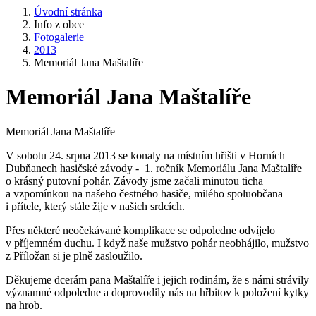
Úvodní stránka
Info z obce
Fotogalerie
2013
Memoriál Jana Maštalíře
Memoriál Jana Maštalíře
Memoriál Jana Maštalíře
V sobotu 24. srpna 2013 se konaly na místním hřišti v Horních
Dubňanech hasičské závody - 1. ročník Memoriálu Jana Maštalíře
o krásný putovní pohár. Závody jsme začali minutou ticha
a vzpomínkou na našeho čestného hasiče, milého spoluobčana
i přítele, který stále žije v našich srdcích.
Přes některé neočekávané komplikace se odpoledne odvíjelo
v příjemném duchu. I když naše mužstvo pohár neobhájilo, mužstvo
z Příložan si je plně zasloužilo.
Děkujeme dcerám pana Maštalíře i jejich rodinám, že s námi strávily
významné odpoledne a doprovodily nás na hřbitov k položení kytky
na hrob.