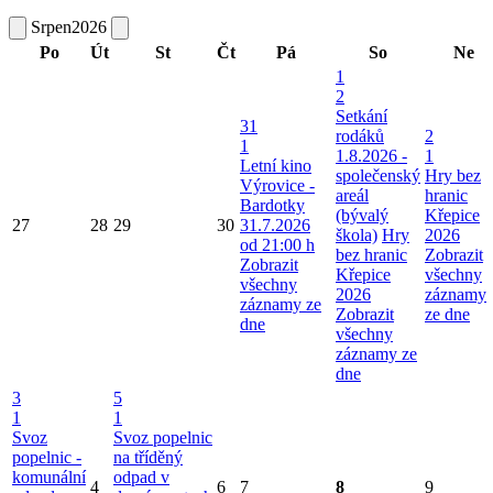
Srpen
2026
Po
Út
St
Čt
Pá
So
Ne
1
2
Setkání
31
rodáků
2
1
1.8.2026 -
1
Letní kino
společenský
Hry bez
Výrovice -
areál
hranic
Bardotky
(bývalý
Křepice
27
28
29
30
31.7.2026
škola)
Hry
2026
od 21:00 h
bez hranic
Zobrazit
Zobrazit
Křepice
všechny
všechny
2026
záznamy
záznamy ze
Zobrazit
ze dne
dne
všechny
záznamy ze
dne
3
5
1
1
Svoz
Svoz popelnic
popelnic -
na tříděný
komunální
odpad v
4
6
7
8
9