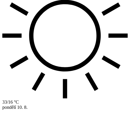
33/16 °C
pondělí
10. 8.