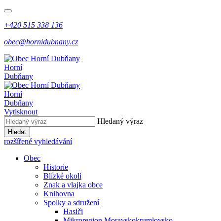
+420 515 338 136
obec@hornidubnany.cz
Horní
Dubňany
Horní
Dubňany
Vytisknout
Hledaný výraz
Hledat
rozšířené vyhledávání
Obec
Historie
Blízké okolí
Znak a vlajka obce
Knihovna
Spolky a sdružení
Hasiči
Mikroregion Moravskokrumlovsko