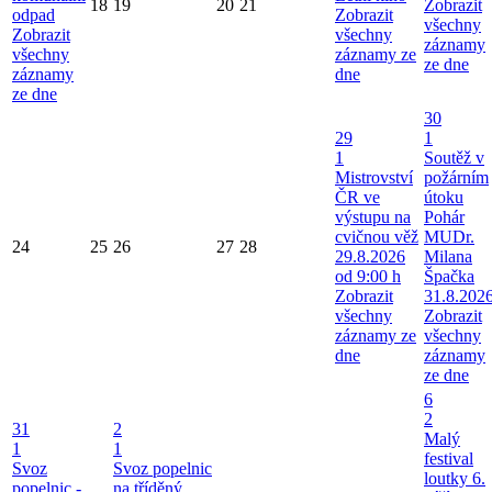
18
19
20
21
Zobrazit
odpad
Zobrazit
všechny
Zobrazit
všechny
záznamy
všechny
záznamy ze
ze dne
záznamy
dne
ze dne
30
29
1
1
Soutěž v
Mistrovství
požárním
ČR ve
útoku
výstupu na
Pohár
cvičnou věž
MUDr.
24
25
26
27
28
29.8.2026
Milana
od 9:00 h
Špačka
Zobrazit
31.8.202
všechny
Zobrazit
záznamy ze
všechny
dne
záznamy
ze dne
6
2
31
2
Malý
1
1
festival
Svoz
Svoz popelnic
loutky 6.
popelnic -
na tříděný