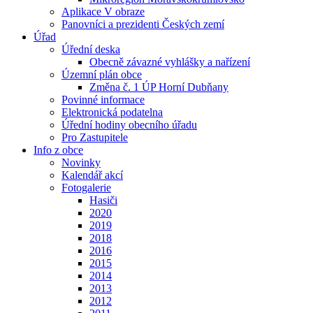
Aplikace V obraze
Panovníci a prezidenti Českých zemí
Úřad
Úřední deska
Obecně závazné vyhlášky a nařízení
Územní plán obce
Změna č. 1 ÚP Horní Dubňany
Povinné informace
Elektronická podatelna
Úřední hodiny obecního úřadu
Pro Zastupitele
Info z obce
Novinky
Kalendář akcí
Fotogalerie
Hasiči
2020
2019
2018
2016
2015
2014
2013
2012