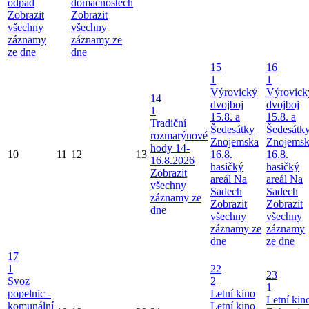
odpad
domácnostech
Zobrazit
Zobrazit
všechny
všechny
záznamy
záznamy ze
ze dne
dne
15
16
1
1
Výrovický
Výrovick
14
dvojboj
dvojboj
1
15.8. a
15.8. a
Tradiční
Šedesátky
Šedesátk
rozmarýnové
Znojemska
Znojems
hody 14-
10
11
12
13
16.8.
16.8.
16.8.2026
hasičký
hasičký
Zobrazit
areál Na
areál Na
všechny
Sadech
Sadech
záznamy ze
Zobrazit
Zobrazit
dne
všechny
všechny
záznamy ze
záznamy
dne
ze dne
17
1
22
23
Svoz
2
1
popelnic -
Letní kino
Letní kin
komunální
Letní kino