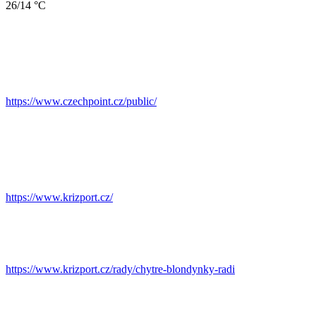
26/14 °C
https://www.czechpoint.cz/public/
https://www.krizport.cz/
https://www.krizport.cz/rady/chytre-blondynky-radi