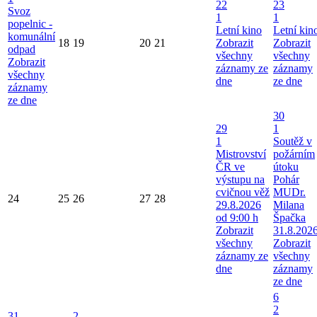
22
23
Svoz
1
1
popelnic -
Letní kino
Letní kin
komunální
18
19
20
21
Zobrazit
Zobrazit
odpad
všechny
všechny
Zobrazit
záznamy ze
záznamy
všechny
dne
ze dne
záznamy
ze dne
30
29
1
1
Soutěž v
Mistrovství
požárním
ČR ve
útoku
výstupu na
Pohár
cvičnou věž
MUDr.
24
25
26
27
28
29.8.2026
Milana
od 9:00 h
Špačka
Zobrazit
31.8.202
všechny
Zobrazit
záznamy ze
všechny
dne
záznamy
ze dne
6
2
31
2