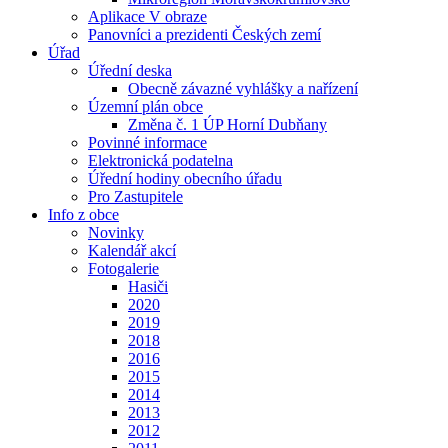
Aplikace V obraze
Panovníci a prezidenti Českých zemí
Úřad
Úřední deska
Obecně závazné vyhlášky a nařízení
Územní plán obce
Změna č. 1 ÚP Horní Dubňany
Povinné informace
Elektronická podatelna
Úřední hodiny obecního úřadu
Pro Zastupitele
Info z obce
Novinky
Kalendář akcí
Fotogalerie
Hasiči
2020
2019
2018
2016
2015
2014
2013
2012