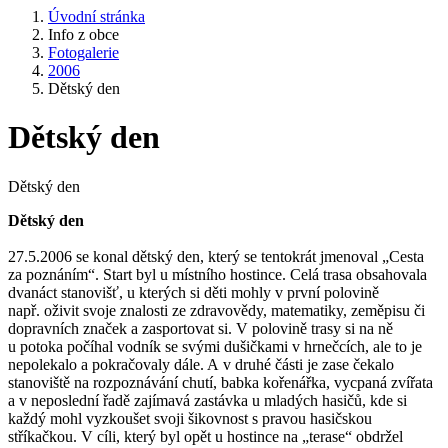
Úvodní stránka
Info z obce
Fotogalerie
2006
Dětský den
Dětský den
Dětský den
Dětský den
27.5.2006 se konal dětský den, který se tentokrát jmenoval „Cesta
za poznáním“. Start byl u místního hostince. Celá trasa obsahovala
dvanáct stanovišť, u kterých si děti mohly v první polovině
např. oživit svoje znalosti ze zdravovědy, matematiky, zeměpisu či
dopravních značek a zasportovat si. V polovině trasy si na ně
u potoka počíhal vodník se svými dušičkami v hrnečcích, ale to je
nepolekalo a pokračovaly dále. A v druhé části je zase čekalo
stanoviště na rozpoznávání chutí, babka kořenářka, vycpaná zvířata
a v neposlední řadě zajímavá zastávka u mladých hasičů, kde si
každý mohl vyzkoušet svoji šikovnost s pravou hasičskou
stříkačkou. V cíli, který byl opět u hostince na „terase“ obdržel