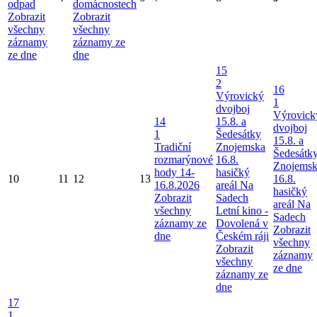
odpad
domácnostech
Zobrazit
Zobrazit
všechny
všechny
záznamy
záznamy ze
ze dne
dne
15
2
16
Výrovický
1
dvojboj
Výrovick
14
15.8. a
dvojboj
1
Šedesátky
15.8. a
Tradiční
Znojemska
Šedesátk
rozmarýnové
16.8.
Znojems
hody 14-
hasičký
10
11
12
13
16.8.
16.8.2026
areál Na
hasičký
Zobrazit
Sadech
areál Na
všechny
Letní kino -
Sadech
záznamy ze
Dovolená v
Zobrazit
dne
Českém ráji
všechny
Zobrazit
záznamy
všechny
ze dne
záznamy ze
dne
17
1