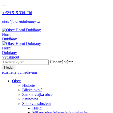
+420 515 338 136
obec@hornidubnany.cz
Horní
Dubňany
Horní
Dubňany
Vytisknout
Hledaný výraz
Hledat
rozšířené vyhledávání
Obec
Historie
Blízké okolí
Znak a vlajka obce
Knihovna
Spolky a sdružení
Hasiči
Mikroregion Moravskokrumlovsko