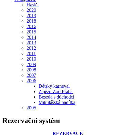
Hasiči
2020
2019
2018
2016
2015
2014
2013
2012
2011
2010
2009
2008
2007
2006
Dětský karneval
Zájezd Zoo Praha
Beseda s důchodci
Mikulášská nadílka
2005
Rezervační systém
REZERVACE