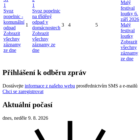
Malý
1
1
festival
Svoz
Svoz popelnic
loutky 6.
popelnic -
na tříděný
září 2026
komunální
odpad v
1
3
4
5
Malý
odpad
domácnostech
festival
Zobrazit
Zobrazit
loutky
všechny
všechny
Zobrazit
záznamy
záznamy ze
všechny
ze dne
dne
záznamy
ze dne
Přihlášení k odběru zpráv
Dostávejte
informace z našeho webu
prostřednictvím SMS a e-mailů
Chci se zaregistrovat
Aktuální počasí
dnes, neděle 9. 8. 2026