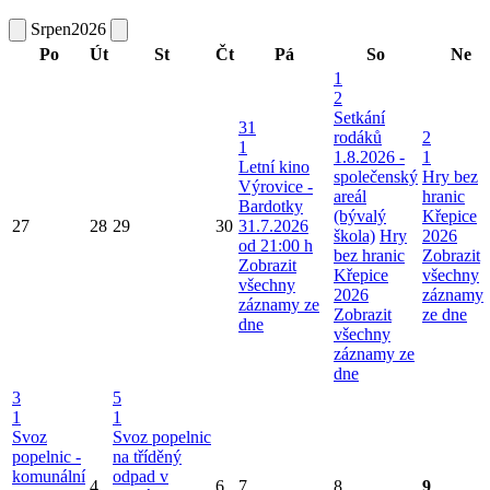
Srpen
2026
Po
Út
St
Čt
Pá
So
Ne
1
2
Setkání
31
rodáků
2
1
1.8.2026 -
1
Letní kino
společenský
Hry bez
Výrovice -
areál
hranic
Bardotky
(bývalý
Křepice
27
28
29
30
31.7.2026
škola)
Hry
2026
od 21:00 h
bez hranic
Zobrazit
Zobrazit
Křepice
všechny
všechny
2026
záznamy
záznamy ze
Zobrazit
ze dne
dne
všechny
záznamy ze
dne
3
5
1
1
Svoz
Svoz popelnic
popelnic -
na tříděný
komunální
odpad v
4
6
7
8
9