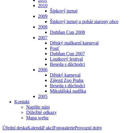
2011
2010
Šipkový turnaj
2009
Šipkový turnaj o pohár starosty obce
2008
Dubňan Cup 2008
2007
Dětský maškarní karneval
Pouť
Dubňan Cup 2007
Loutkový festival
Beseda s důchodci
2006
Dětský karneval
Zájezd Zoo Praha
Beseda s důchodci
Mikulášská nadílka
2005
Kontakt
Napište nám
Důležité odkazy
Mapa webu
Úřední deska
Kalendář akcí
Fotogalerie
Provozní doby