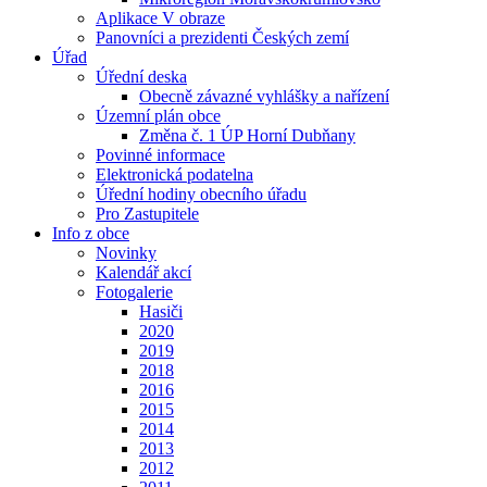
Aplikace V obraze
Panovníci a prezidenti Českých zemí
Úřad
Úřední deska
Obecně závazné vyhlášky a nařízení
Územní plán obce
Změna č. 1 ÚP Horní Dubňany
Povinné informace
Elektronická podatelna
Úřední hodiny obecního úřadu
Pro Zastupitele
Info z obce
Novinky
Kalendář akcí
Fotogalerie
Hasiči
2020
2019
2018
2016
2015
2014
2013
2012