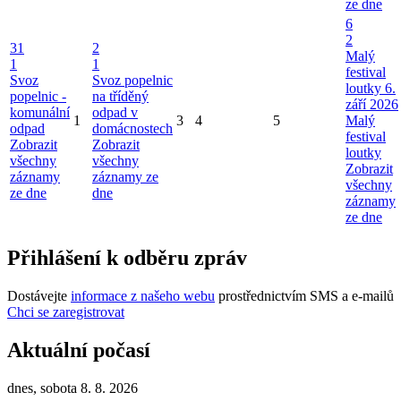
ze dne
6
2
31
2
Malý
1
1
festival
Svoz
Svoz popelnic
loutky 6.
popelnic -
na tříděný
září 2026
komunální
odpad v
1
3
4
5
Malý
odpad
domácnostech
festival
Zobrazit
Zobrazit
loutky
všechny
všechny
Zobrazit
záznamy
záznamy ze
všechny
ze dne
dne
záznamy
ze dne
Přihlášení k odběru zpráv
Dostávejte
informace z našeho webu
prostřednictvím SMS a e-mailů
Chci se zaregistrovat
Aktuální počasí
dnes, sobota 8. 8. 2026