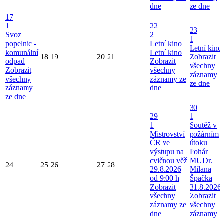
dne
ze dne
17
1
22
23
Svoz
2
1
popelnic -
Letní kino
Letní kin
komunální
Letní kino
18
19
20
21
Zobrazit
odpad
Zobrazit
všechny
Zobrazit
všechny
záznamy
všechny
záznamy ze
ze dne
záznamy
dne
ze dne
30
29
1
1
Soutěž v
Mistrovství
požárním
ČR ve
útoku
výstupu na
Pohár
cvičnou věž
MUDr.
24
25
26
27
28
29.8.2026
Milana
od 9:00 h
Špačka
Zobrazit
31.8.202
všechny
Zobrazit
záznamy ze
všechny
dne
záznamy