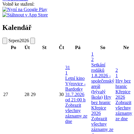
Volně ke stažení:
Kalendář
Srpen
2026
Po
Út
St
Čt
Pá
So
Ne
1
2
Setkání
31
rodáků
2
1
1.8.2026 -
1
Letní kino
společenský
Hry bez
Výrovice -
areál
hranic
Bardotky
(bývalý
Křepice
27
28
29
30
31.7.2026
škola)
Hry
2026
od 21:00 h
bez hranic
Zobrazit
Zobrazit
Křepice
všechny
všechny
2026
záznamy
záznamy ze
Zobrazit
ze dne
dne
všechny
záznamy ze