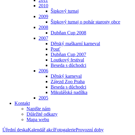
2011
2010
Šipkový turnaj
2009
Šipkový turnaj o pohár starosty obce
2008
Dubňan Cup 2008
2007
Dětský maškarní karneval
Pouť
Dubňan Cup 2007
Loutkový festival
Beseda s důchodci
2006
Dětský karneval
Zájezd Zoo Praha
Beseda s důchodci
Mikulášská nadílka
2005
Kontakt
Napište nám
Důležité odkazy
Mapa webu
Úřední deska
Kalendář akcí
Fotogalerie
Provozní doby