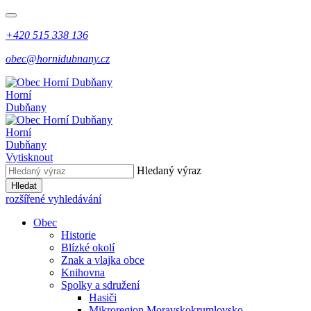
+420 515 338 136
obec@hornidubnany.cz
Horní
Dubňany
Horní
Dubňany
Vytisknout
Hledaný výraz
Hledat
rozšířené vyhledávání
Obec
Historie
Blízké okolí
Znak a vlajka obce
Knihovna
Spolky a sdružení
Hasiči
Mikroregion Moravskokrumlovsko