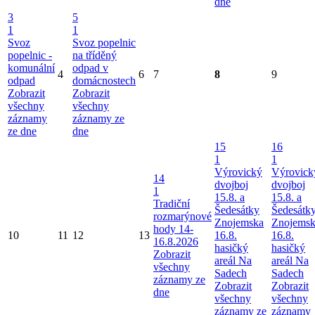
dne
3
5
1
1
Svoz
Svoz popelnic
popelnic -
na tříděný
komunální
odpad v
4
6
7
8
9
odpad
domácnostech
Zobrazit
Zobrazit
všechny
všechny
záznamy
záznamy ze
ze dne
dne
15
16
1
1
Výrovický
Výrovick
14
dvojboj
dvojboj
1
15.8. a
15.8. a
Tradiční
Šedesátky
Šedesátk
rozmarýnové
Znojemska
Znojems
hody 14-
10
11
12
13
16.8.
16.8.
16.8.2026
hasičký
hasičký
Zobrazit
areál Na
areál Na
všechny
Sadech
Sadech
záznamy ze
Zobrazit
Zobrazit
dne
všechny
všechny
záznamy ze
záznamy