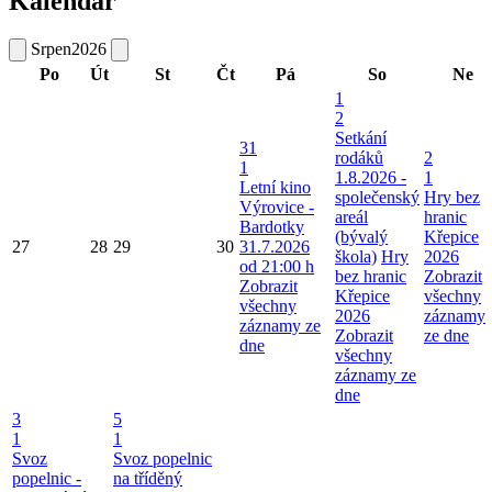
Kalendář
Srpen
2026
Po
Út
St
Čt
Pá
So
Ne
1
2
Setkání
31
rodáků
2
1
1.8.2026 -
1
Letní kino
společenský
Hry bez
Výrovice -
areál
hranic
Bardotky
(bývalý
Křepice
27
28
29
30
31.7.2026
škola)
Hry
2026
od 21:00 h
bez hranic
Zobrazit
Zobrazit
Křepice
všechny
všechny
2026
záznamy
záznamy ze
Zobrazit
ze dne
dne
všechny
záznamy ze
dne
3
5
1
1
Svoz
Svoz popelnic
popelnic -
na tříděný