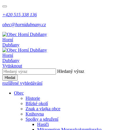
+420 515 338 136
obec@hornidubnany.cz
Horní
Dubňany
Horní
Dubňany
Vytisknout
Hledaný výraz
Hledat
rozšířené vyhledávání
Obec
Historie
Blízké okolí
Znak a vlajka obce
Knihovna
Spolky a sdružení
Hasiči
Mikroregion Moravskokrumlovsko