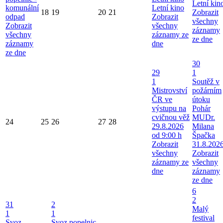
Letní kin
komunální
Letní kino
18
19
20
21
Zobrazit
odpad
Zobrazit
všechny
Zobrazit
všechny
záznamy
všechny
záznamy ze
ze dne
záznamy
dne
ze dne
30
29
1
1
Soutěž v
Mistrovství
požárním
ČR ve
útoku
výstupu na
Pohár
cvičnou věž
MUDr.
24
25
26
27
28
29.8.2026
Milana
od 9:00 h
Špačka
Zobrazit
31.8.202
všechny
Zobrazit
záznamy ze
všechny
dne
záznamy
ze dne
6
2
31
2
Malý
1
1
festival
Svoz
Svoz popelnic