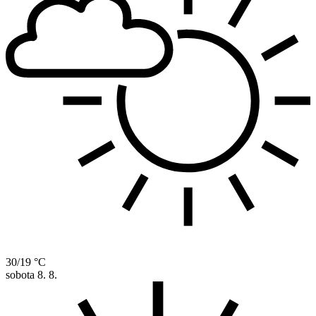
30/19 °C
sobota
8. 8.