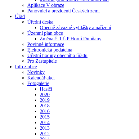
Aplikace V obraze
Panovníci a prezidenti Českých zemí
Úřad
Úřední deska
Obecně závazné vyhlášky a nařízení
Územní plán obce
Změna č. 1 ÚP Horní Dubňany
Povinné informace
Elektronická podatelna
Úřední hodiny obecního úřadu
Pro Zastupitele
Info z obce
Novinky
Kalendář akcí
Fotogalerie
Hasiči
2020
2019
2018
2016
2015
2014
2013
2012