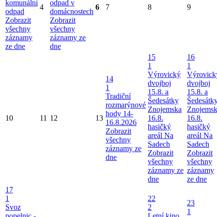
komunální
odpad v
4
6
7
8
9
odpad
domácnostech
Zobrazit
Zobrazit
všechny
všechny
záznamy
záznamy ze
ze dne
dne
15
16
1
1
Výrovický
Výrovick
14
dvojboj
dvojboj
1
15.8. a
15.8. a
Tradiční
Šedesátky
Šedesátk
rozmarýnové
Znojemska
Znojems
hody 14-
10
11
12
13
16.8.
16.8.
16.8.2026
hasičký
hasičký
Zobrazit
areál Na
areál Na
všechny
Sadech
Sadech
záznamy ze
Zobrazit
Zobrazit
dne
všechny
všechny
záznamy ze
záznamy
dne
ze dne
17
1
22
23
Svoz
2
1
popelnic -
Letní kino