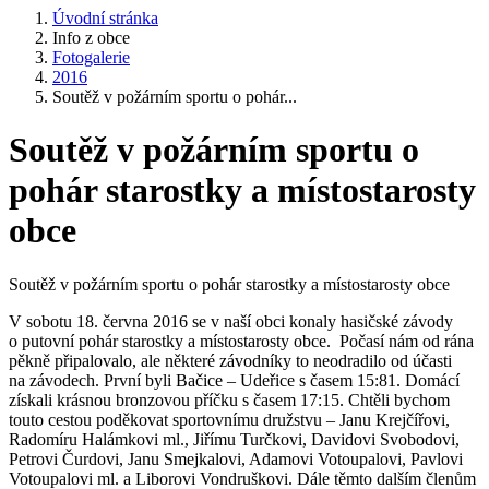
Úvodní stránka
Info z obce
Fotogalerie
2016
Soutěž v požárním sportu o pohár...
Soutěž v požárním sportu o
pohár starostky a místostarosty
obce
Soutěž v požárním sportu o pohár starostky a místostarosty obce
V sobotu 18. června 2016 se v naší obci konaly hasičské závody
o putovní pohár starostky a místostarosty obce. Počasí nám od rána
pěkně připalovalo, ale některé závodníky to neodradilo od účasti
na závodech. První byli Bačice – Udeřice s časem 15:81. Domácí
získali krásnou bronzovou příčku s časem 17:15. Chtěli bychom
touto cestou poděkovat sportovnímu družstvu – Janu Krejčířovi,
Radomíru Halámkovi ml., Jiřímu Turčkovi, Davidovi Svobodovi,
Petrovi Čurdovi, Janu Smejkalovi, Adamovi Votoupalovi, Pavlovi
Votoupalovi ml. a Liborovi Vondruškovi. Dále těmto dalším členům