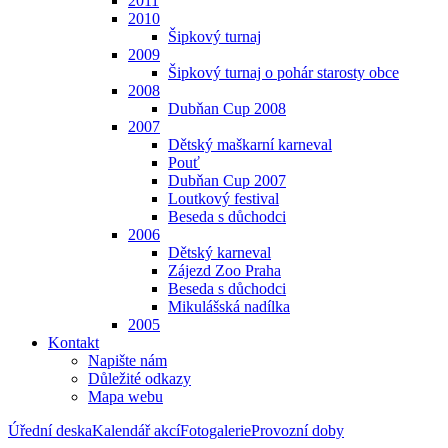
2011
2010
Šipkový turnaj
2009
Šipkový turnaj o pohár starosty obce
2008
Dubňan Cup 2008
2007
Dětský maškarní karneval
Pouť
Dubňan Cup 2007
Loutkový festival
Beseda s důchodci
2006
Dětský karneval
Zájezd Zoo Praha
Beseda s důchodci
Mikulášská nadílka
2005
Kontakt
Napište nám
Důležité odkazy
Mapa webu
Úřední deska
Kalendář akcí
Fotogalerie
Provozní doby