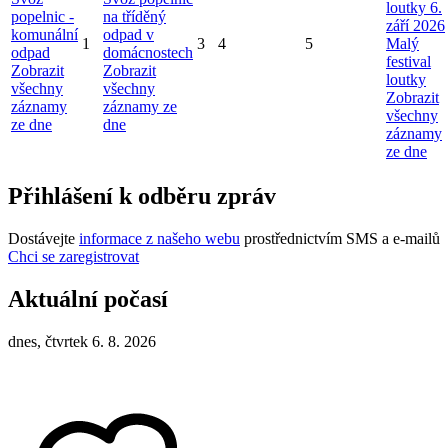
loutky 6.
popelnic -
na tříděný
září 2026
komunální
odpad v
1
3
4
5
Malý
odpad
domácnostech
festival
Zobrazit
Zobrazit
loutky
všechny
všechny
Zobrazit
záznamy
záznamy ze
všechny
ze dne
dne
záznamy
ze dne
Přihlášení k odběru zpráv
Dostávejte
informace z našeho webu
prostřednictvím SMS a e-mailů
Chci se zaregistrovat
Aktuální počasí
dnes, čtvrtek 6. 8. 2026