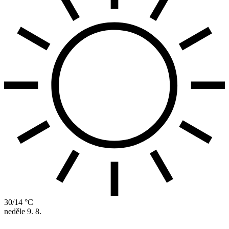
30/14 °C
neděle
9. 8.