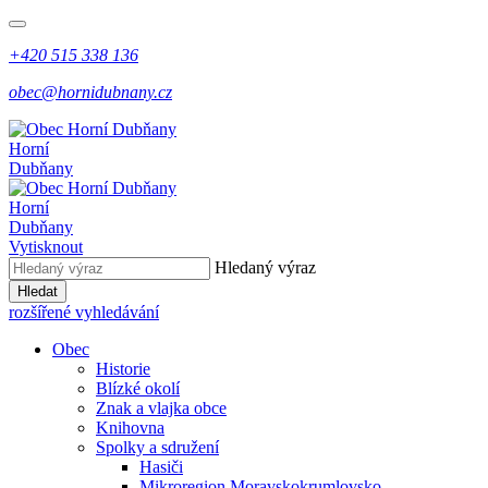
+420 515 338 136
obec@hornidubnany.cz
Horní
Dubňany
Horní
Dubňany
Vytisknout
Hledaný výraz
Hledat
rozšířené vyhledávání
Obec
Historie
Blízké okolí
Znak a vlajka obce
Knihovna
Spolky a sdružení
Hasiči
Mikroregion Moravskokrumlovsko