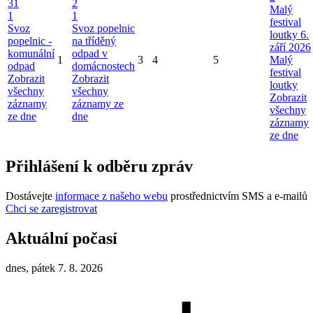
31
2
Malý
1
1
festival
Svoz
Svoz popelnic
loutky 6.
popelnic -
na tříděný
září 2026
komunální
odpad v
1
3
4
5
Malý
odpad
domácnostech
festival
Zobrazit
Zobrazit
loutky
všechny
všechny
Zobrazit
záznamy
záznamy ze
všechny
ze dne
dne
záznamy
ze dne
Přihlášení k odběru zpráv
Dostávejte
informace z našeho webu
prostřednictvím SMS a e-mailů
Chci se zaregistrovat
Aktuální počasí
dnes, pátek 7. 8. 2026