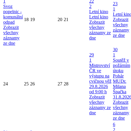
1
22
23
Svoz
2
1
popelnic -
Letní kino
Letní kin
komunální
Letní kino
18
19
20
21
Zobrazit
odpad
Zobrazit
všechny
Zobrazit
všechny
záznamy
všechny
záznamy ze
ze dne
záznamy
dne
ze dne
30
29
1
1
Soutěž v
Mistrovství
požárním
ČR ve
útoku
výstupu na
Pohár
cvičnou věž
MUDr.
24
25
26
27
28
29.8.2026
Milana
od 9:00 h
Špačka
Zobrazit
31.8.202
všechny
Zobrazit
záznamy ze
všechny
dne
záznamy
ze dne
6
2