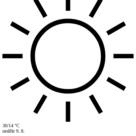
30/14 °C
neděle
9. 8.