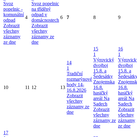
Svoz
Svoz popelnic
popelnic -
na tříděný
komunální
odpad v
4
6
7
8
9
odpad
domácnostech
Zobrazit
Zobrazit
všechny
všechny
záznamy
záznamy ze
ze dne
dne
15
16
1
1
Výrovický
Výrovick
14
dvojboj
dvojboj
1
15.8. a
15.8. a
Tradiční
Šedesátky
Šedesátk
rozmarýnové
Znojemska
Znojems
hody 14-
10
11
12
13
16.8.
16.8.
16.8.2026
hasičký
hasičký
Zobrazit
areál Na
areál Na
všechny
Sadech
Sadech
záznamy ze
Zobrazit
Zobrazit
dne
všechny
všechny
záznamy ze
záznamy
dne
ze dne
17