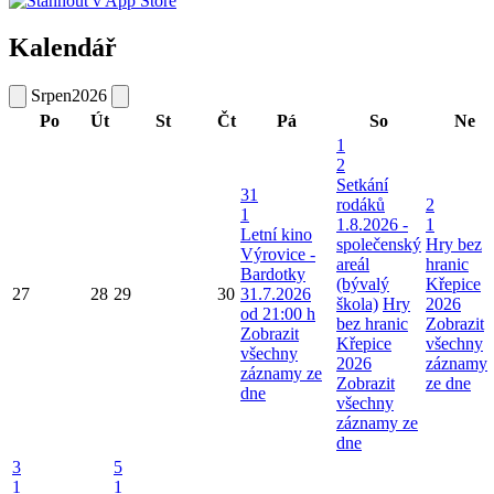
Kalendář
Srpen
2026
Po
Út
St
Čt
Pá
So
Ne
1
2
Setkání
31
rodáků
2
1
1.8.2026 -
1
Letní kino
společenský
Hry bez
Výrovice -
areál
hranic
Bardotky
(bývalý
Křepice
27
28
29
30
31.7.2026
škola)
Hry
2026
od 21:00 h
bez hranic
Zobrazit
Zobrazit
Křepice
všechny
všechny
2026
záznamy
záznamy ze
Zobrazit
ze dne
dne
všechny
záznamy ze
dne
3
5
1
1