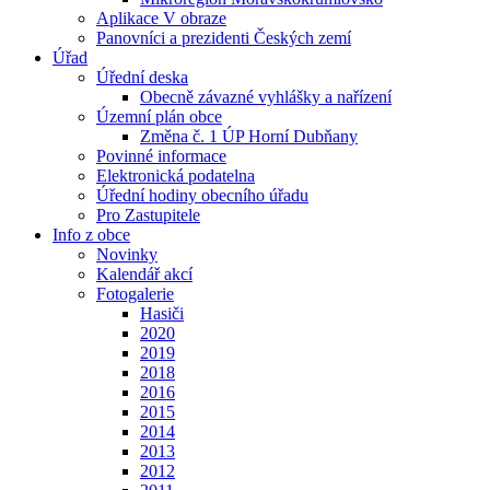
Aplikace V obraze
Panovníci a prezidenti Českých zemí
Úřad
Úřední deska
Obecně závazné vyhlášky a nařízení
Územní plán obce
Změna č. 1 ÚP Horní Dubňany
Povinné informace
Elektronická podatelna
Úřední hodiny obecního úřadu
Pro Zastupitele
Info z obce
Novinky
Kalendář akcí
Fotogalerie
Hasiči
2020
2019
2018
2016
2015
2014
2013
2012