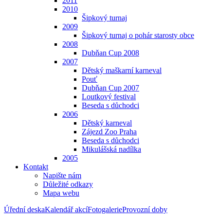
2011
2010
Šipkový turnaj
2009
Šipkový turnaj o pohár starosty obce
2008
Dubňan Cup 2008
2007
Dětský maškarní karneval
Pouť
Dubňan Cup 2007
Loutkový festival
Beseda s důchodci
2006
Dětský karneval
Zájezd Zoo Praha
Beseda s důchodci
Mikulášská nadílka
2005
Kontakt
Napište nám
Důležité odkazy
Mapa webu
Úřední deska
Kalendář akcí
Fotogalerie
Provozní doby