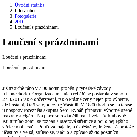
Úvodní stránka
Info z obce
Fotogalerie
2016
Loučení s prázdninami
Loučení s prázdninami
Loučení s prázdninami
Loučení s prázdninami
Již tradičně ráno v 7:00 hodin proběhly rybářské závody
u Hanceborku. Organizace místních rybářů se postarala v sobotu
27.8.2016 jak o občerstvení, tak o krásné ceny nejen pro výherce,
ale i ostatní, kteří se rybolovu zúčastnili. V 18:00 hodin se na terase
u hospody rozezněla skupina Šero. Rybáři připravili výborné uzené
makrely a cigáru. Na place se roztančili malí i velcí. V klubovně
Kulturního domu se rozbalila laserová střelnice a boj o nejlepšího
střelce mohl začít. Pouťová máje byla úspěšně vydražena. A protože
účast byla velká, střílelo se, tančilo a zpívalo až do pozdních