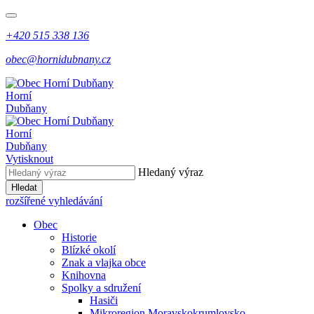
+420 515 338 136
obec@hornidubnany.cz
Horní
Dubňany
Horní
Dubňany
Vytisknout
Hledaný výraz
Hledat
rozšířené vyhledávání
Obec
Historie
Blízké okolí
Znak a vlajka obce
Knihovna
Spolky a sdružení
Hasiči
Mikroregion Moravskokrumlovsko