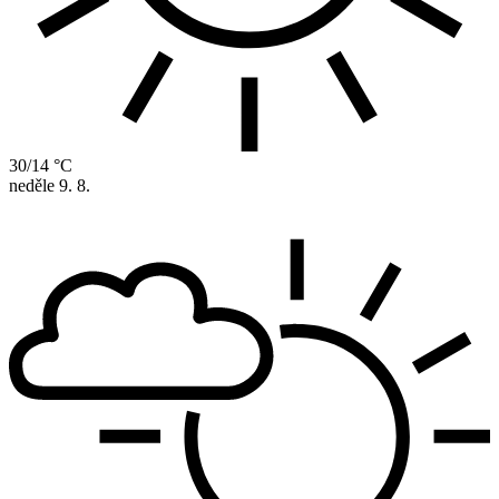
30/14 °C
neděle
9. 8.