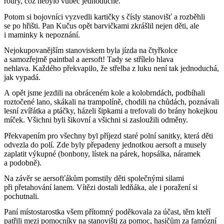
roury, což nebylo vůbec jednoduché.
Potom si bojovníci vyzvedli kartičky s čísly stanovišť a rozběhli
se po hřišti. Pan Kučus opět barvičkami zkrášlil nejen děti, ale
i maminky k nepoznání.
Nejokupovanějším stanoviskem byla jízda na čtyřkolce
a samozřejmě paintbal a aersoft! Tady se střílelo hlava
nehlava. Každého překvapilo, že střelba z luku není tak jednoduchá,
jak vypadá.
A opět jsme jezdili na obráceném kole a kolobrndách, podbíhali
roztočené lano, skákali na trampolíně, chodili na chůdách, poznávali
lesní zvířátka a ptáčky, házeli šipkami a trefovali do brány hokejkou
míček. Všichni byli šikovní a všichni si zasloužili odměny.
Překvapením pro všechny byl příjezd staré polní sanitky, která děti
odvezla do polí. Zde byly přepadeny jednotkou aersoft a musely
zaplatit výkupné (bonbony, lístek na párek, hopsálka, náramek
a podobně).
Na závěr se aersofťákům pomstily děti společnými silami
při přetahování lanem. Vítězi dostali ledňáka, ale i poražení si
pochutnali.
Paní místostarostka všem přítomný poděkovala za účast, těm kteří
patřili mezi pomocníky na stanovišti za pomoc, hasičům za famózní