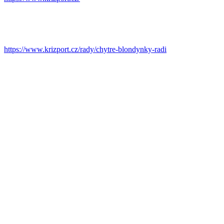
https://www.krizport.cz/rady/chytre-blondynky-radi