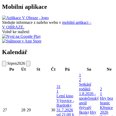
Mobilní aplikace
Sledujte informace z našeho webu v
mobilní aplikaci –
V OBRAZE.
Volně ke stažení:
Kalendář
Srpen
2026
Po
Út
St
Čt
Pá
So
Ne
1
2
Setkání
31
rodáků
2
1
1.8.2026 -
1
Letní kino
společenský
Hry bez
Výrovice -
areál
hranic
Bardotky
(bývalý
Křepice
27
28
29
30
31.7.2026
škola)
Hry
2026
od 21:00 h