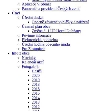
Aplikace V obraze
Panovníci a prezidenti Českých zemí
Úřad
Úřední deska
Obecně závazné vyhlášky a nařízení
Územní plán obce
Změna č. 1 ÚP Horní Dubňany
Povinné informace
Elektronická podatelna
Úřední hodiny obecního úřadu
Pro Zastupitele
Info z obce
Novinky
Kalendář akcí
Fotogalerie
Hasiči
2020
2019
2018
2016
2015
2014
2013
2012