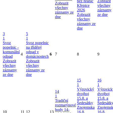
bez hranic
Zobrazit
Zobrazit
Křepice
všechny
všechny
2026
záznamy
záznamy ze
Zobrazit
ze dne
dne
všechny
záznamy ze
dne
3
5
1
1
Svoz
Svoz popelnic
popelnic -
na tříděný
komunální
odpad v
4
6
7
8
9
odpad
domácnostech
Zobrazit
Zobrazit
všechny
všechny
záznamy
záznamy ze
ze dne
dne
15
16
1
1
Výrovický
Výrovick
14
dvojboj
dvojboj
1
15.8. a
15.8. a
Tradiční
Šedesátky
Šedesátk
rozmarýnové
Znojemska
Znojems
hody 14-
10
11
12
13
16.8.
16.8.