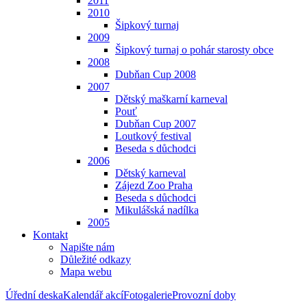
2011
2010
Šipkový turnaj
2009
Šipkový turnaj o pohár starosty obce
2008
Dubňan Cup 2008
2007
Dětský maškarní karneval
Pouť
Dubňan Cup 2007
Loutkový festival
Beseda s důchodci
2006
Dětský karneval
Zájezd Zoo Praha
Beseda s důchodci
Mikulášská nadílka
2005
Kontakt
Napište nám
Důležité odkazy
Mapa webu
Úřední deska
Kalendář akcí
Fotogalerie
Provozní doby