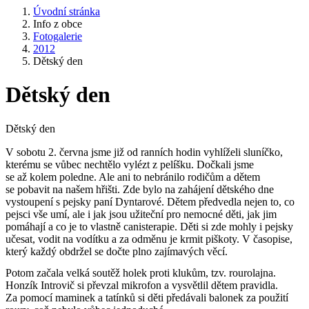
Úvodní stránka
Info z obce
Fotogalerie
2012
Dětský den
Dětský den
Dětský den
V sobotu 2. června jsme již od ranních hodin vyhlíželi sluníčko,
kterému se vůbec nechtělo vylézt z pelíšku. Dočkali jsme
se až kolem poledne. Ale ani to nebránilo rodičům a dětem
se pobavit na našem hřišti. Zde bylo na zahájení dětského dne
vystoupení s pejsky paní Dyntarové. Dětem předvedla nejen to, co
pejsci vše umí, ale i jak jsou užiteční pro nemocné děti, jak jim
pomáhají a co je to vlastně canisterapie. Děti si zde mohly i pejsky
učesat, vodit na vodítku a za odměnu je krmit piškoty. V časopise,
který každý obdržel se dočte plno zajímavých věcí.
Potom začala velká soutěž holek proti klukům, tzv. rourolajna.
Honzík Introvič si převzal mikrofon a vysvětlil dětem pravidla.
Za pomocí maminek a tatínků si děti předávali balonek za použití