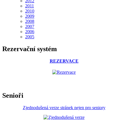
2012
2011
2010
2009
2008
2007
2006
2005
Rezervační systém
REZERVACE
Senioři
Zjednodušená verze stránek nejen pro seniory