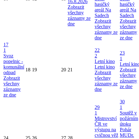
16.8.2026
hasičký
hasičký
Zobrazit
areál Na
areál Na
všechny
Sadech
Sadech
záznamy ze
Zobrazit
Zobrazit
dne
všechny
všechny
záznamy ze
záznamy
dne
ze dne
17
1
22
23
Svoz
2
1
popelnic -
Letní kino
Letní kin
komunální
Letní kino
18
19
20
21
Zobrazit
odpad
Zobrazit
všechny
Zobrazit
všechny
záznamy
všechny
záznamy ze
ze dne
záznamy
dne
ze dne
30
29
1
1
Soutěž v
Mistrovství
požárním
ČR ve
útoku
výstupu na
Pohár
cvičnou věž
MUDr.
24
25
26
27
28