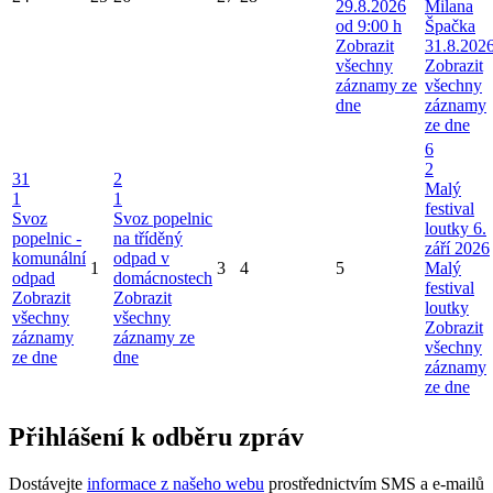
29.8.2026
Milana
od 9:00 h
Špačka
Zobrazit
31.8.202
všechny
Zobrazit
záznamy ze
všechny
dne
záznamy
ze dne
6
2
31
2
Malý
1
1
festival
Svoz
Svoz popelnic
loutky 6.
popelnic -
na tříděný
září 2026
komunální
odpad v
1
3
4
5
Malý
odpad
domácnostech
festival
Zobrazit
Zobrazit
loutky
všechny
všechny
Zobrazit
záznamy
záznamy ze
všechny
ze dne
dne
záznamy
ze dne
Přihlášení k odběru zpráv
Dostávejte
informace z našeho webu
prostřednictvím SMS a e-mailů