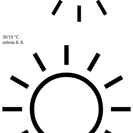
30/19 °C
sobota
8. 8.