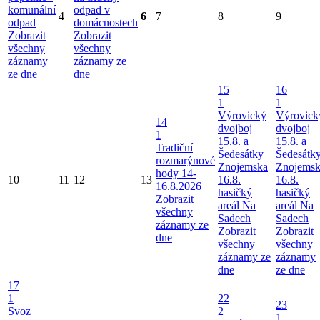
komunální
odpad v
4
6
7
8
9
odpad
domácnostech
Zobrazit
Zobrazit
všechny
všechny
záznamy
záznamy ze
ze dne
dne
15
16
1
1
Výrovický
Výrovick
14
dvojboj
dvojboj
1
15.8. a
15.8. a
Tradiční
Šedesátky
Šedesátk
rozmarýnové
Znojemska
Znojems
hody 14-
10
11
12
13
16.8.
16.8.
16.8.2026
hasičký
hasičký
Zobrazit
areál Na
areál Na
všechny
Sadech
Sadech
záznamy ze
Zobrazit
Zobrazit
dne
všechny
všechny
záznamy ze
záznamy
dne
ze dne
17
1
22
23
Svoz
2
1