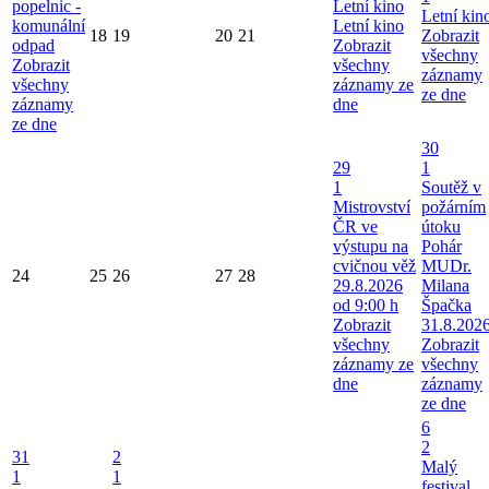
popelnic -
Letní kino
Letní kin
komunální
Letní kino
18
19
20
21
Zobrazit
odpad
Zobrazit
všechny
Zobrazit
všechny
záznamy
všechny
záznamy ze
ze dne
záznamy
dne
ze dne
30
29
1
1
Soutěž v
Mistrovství
požárním
ČR ve
útoku
výstupu na
Pohár
cvičnou věž
MUDr.
24
25
26
27
28
29.8.2026
Milana
od 9:00 h
Špačka
Zobrazit
31.8.202
všechny
Zobrazit
záznamy ze
všechny
dne
záznamy
ze dne
6
2
31
2
Malý
1
1
festival