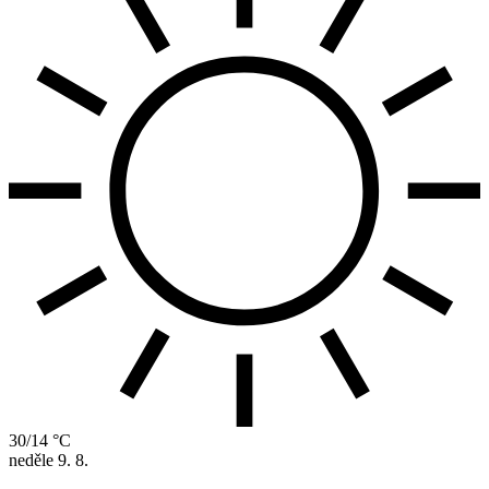
30/14 °C
neděle
9. 8.