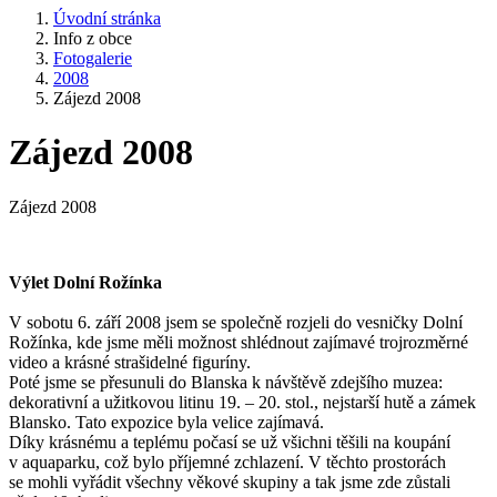
Úvodní stránka
Info z obce
Fotogalerie
2008
Zájezd 2008
Zájezd 2008
Zájezd 2008
Výlet Dolní Rožínka
V sobotu 6. září 2008 jsem se společně rozjeli do vesničky Dolní
Rožínka, kde jsme měli možnost shlédnout zajímavé trojrozměrné
video a krásné strašidelné figuríny.
Poté jsme se přesunuli do Blanska k návštěvě zdejšího muzea:
dekorativní a užitkovou litinu 19. – 20. stol., nejstarší hutě a zámek
Blansko. Tato expozice byla velice zajímavá.
Díky krásnému a teplému počasí se už všichni těšili na koupání
v aquaparku, což bylo příjemné zchlazení. V těchto prostorách
se mohli vyřádit všechny věkové skupiny a tak jsme zde zůstali