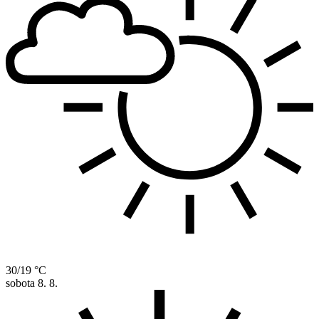
30/19 °C
sobota
8. 8.