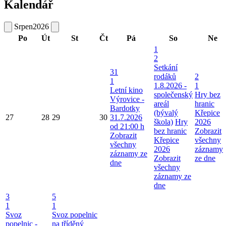
Kalendář
Srpen
2026
Po
Út
St
Čt
Pá
So
Ne
1
2
Setkání
31
rodáků
2
1
1.8.2026 -
1
Letní kino
společenský
Hry bez
Výrovice -
areál
hranic
Bardotky
(bývalý
Křepice
27
28
29
30
31.7.2026
škola)
Hry
2026
od 21:00 h
bez hranic
Zobrazit
Zobrazit
Křepice
všechny
všechny
2026
záznamy
záznamy ze
Zobrazit
ze dne
dne
všechny
záznamy ze
dne
3
5
1
1
Svoz
Svoz popelnic
popelnic -
na tříděný