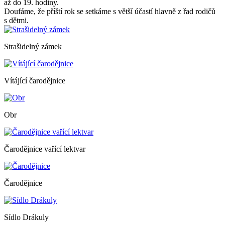
až do 19. hodiny.
Doufáme, že příští rok se setkáme s větší účastí hlavně z řad rodičů
s dětmi.
Strašidelný zámek
Vítájící čarodějnice
Obr
Čarodějnice vařící lektvar
Čarodějnice
Sídlo Drákuly