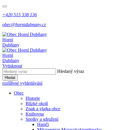
+420 515 338 136
obec@hornidubnany.cz
Horní
Dubňany
Horní
Dubňany
Vytisknout
Hledaný výraz
Hledat
rozšířené vyhledávání
Obec
Historie
Blízké okolí
Znak a vlajka obce
Knihovna
Spolky a sdružení
Hasiči
Mikroregion Moravskokrumlovsko