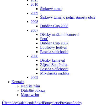
2011
2010
Šipkový turnaj
2009
Šipkový turnaj o pohár starosty obce
2008
Dubňan Cup 2008
2007
Dětský maškarní karneval
Pouť
Dubňan Cup 2007
Loutkový festival
Beseda s důchodci
2006
Dětský karneval
Zájezd Zoo Praha
Beseda s důchodci
Mikulášská nadílka
2005
Kontakt
Napište nám
Důležité odkazy
Mapa webu
Úřední deska
Kalendář akcí
Fotogalerie
Provozní doby