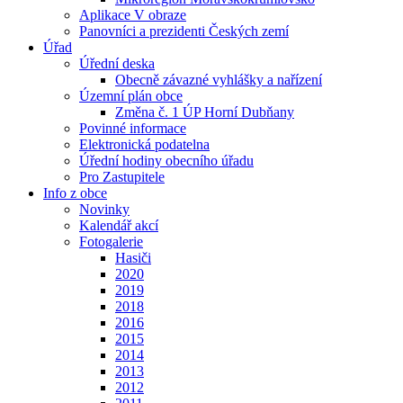
Aplikace V obraze
Panovníci a prezidenti Českých zemí
Úřad
Úřední deska
Obecně závazné vyhlášky a nařízení
Územní plán obce
Změna č. 1 ÚP Horní Dubňany
Povinné informace
Elektronická podatelna
Úřední hodiny obecního úřadu
Pro Zastupitele
Info z obce
Novinky
Kalendář akcí
Fotogalerie
Hasiči
2020
2019
2018
2016
2015
2014
2013
2012