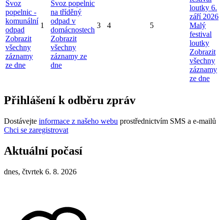
Svoz
Svoz popelnic
loutky 6.
popelnic -
na tříděný
září 2026
komunální
odpad v
1
3
4
5
Malý
odpad
domácnostech
festival
Zobrazit
Zobrazit
loutky
všechny
všechny
Zobrazit
záznamy
záznamy ze
všechny
ze dne
dne
záznamy
ze dne
Přihlášení k odběru zpráv
Dostávejte
informace z našeho webu
prostřednictvím SMS a e-mailů
Chci se zaregistrovat
Aktuální počasí
dnes, čtvrtek 6. 8. 2026